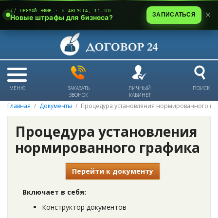
// ПРЯМОЙ ЭФИР · 6 АВГУСТА, 11:00
ЗАПИСАТЬСЯ
Новые штрафы для бизнеса?
МЕНЮ
ЗАКАЗАТЬ
ЛИЧНЫЙ
ПОИСК
ЗВОНОК
КАБИНЕТ
Главная
Документы
Процедура установления нормированного гр
Процедура установления
нормированного графика
Перейти к документу
Включает в себя:
Конструктор документов