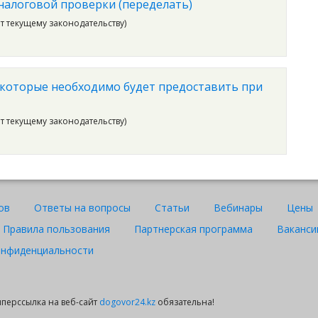
налоговой проверки (переделать)
ет текущему законодательству)
которые необходимо будет предоставить при
ет текущему законодательству)
ов
Ответы на вопросы
Статьи
Вебинары
Цены
Правила пользования
Партнерская программа
Ваканси
онфиденциальности
гиперссылка на веб-сайт
dogovor24.kz
обязательна!