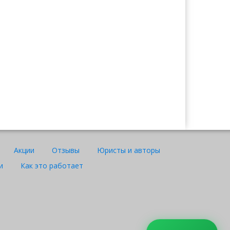
Ажар
Юрист "Договор24"
Акции
Отзывы
Юристы и авторы
и
Как это работает
WhatsApp
Telegram
Instagram