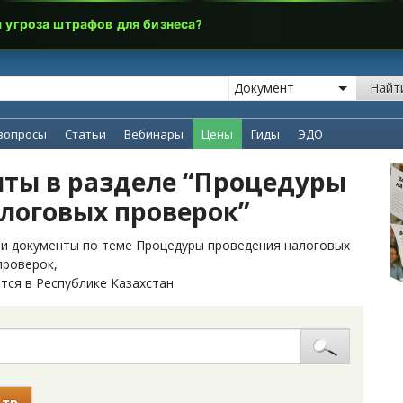
я угроза штрафов для бизнеса?
Найт
вопросы
Статьи
Вебинары
Цены
Гиды
ЭДО
ты в разделе “Процедуры
логовых проверок”
 и документы по теме Процедуры проведения налоговых
проверок,
тся в Республике Казахстан
ьтр