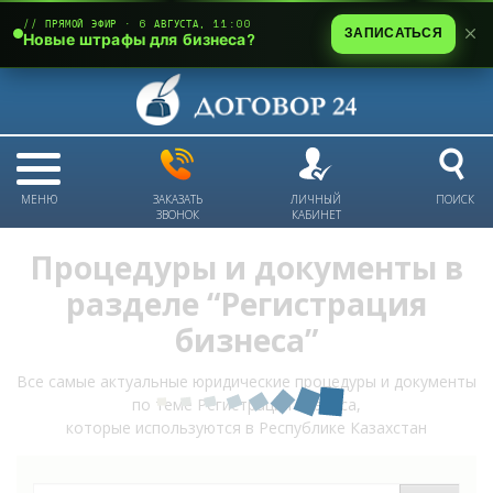
// ПРЯМОЙ ЭФИР · 6 АВГУСТА, 11:00
ЗАПИСАТЬСЯ
Новые штрафы для бизнеса?
МЕНЮ
ЗАКАЗАТЬ
ЛИЧНЫЙ
ПОИСК
ЗВОНОК
КАБИНЕТ
Процедуры и документы в
разделе “Регистрация
бизнеса”
Все самые актуальные юридические процедуры и документы
по теме Регистрация бизнеса,
которые используются в Республике Казахстан