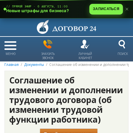
// ПРЯМОЙ ЭФИР · 6 АВГУСТА, 11:00
ЗАПИСАТЬСЯ
Новые штрафы для бизнеса?
МЕНЮ
ЗАКАЗАТЬ
ЛИЧНЫЙ
ПОИСК
ЗВОНОК
КАБИНЕТ
Главная
Документы
Соглашение об изменении и дополнении труд
Соглашение об
изменении и дополнении
трудового договора (об
изменении трудовой
функции работника)