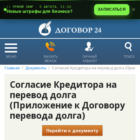
// ПРЯМОЙ ЭФИР · 6 АВГУСТА, 11:00
ЗАПИСАТЬСЯ
Новые штрафы для бизнеса?
МЕНЮ
ЗАКАЗАТЬ
ЛИЧНЫЙ
ПОИСК
ЗВОНОК
КАБИНЕТ
Главная
Документы
Согласие Кредитора на перевод долга (Прило
Согласие Кредитора на
перевод долга
(Приложение к Договору
перевода долга)
Перейти к документу