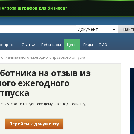
я угроза штрафов для бизнеса?
Найт
вопросы
Статьи
Вебинары
Цены
Гиды
ЭДО
з оплачиваемого ежегодного трудового отпуска
аботника на отзыв из
ого ежегодного
отпуска
2026 (соответствует текущему законодательству)
Перейти к документу