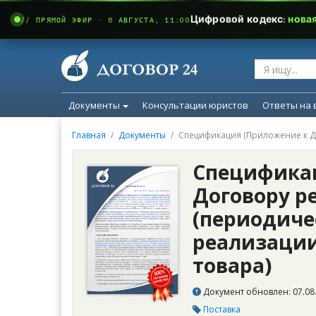
Цифровой кодекс:
нова
// ПРЯМОЙ ЭФИР · 6 АВГУСТА, 11:00
Документы
Консультации юристов
Ответы на 
Главная
Документы
Спецификация (Приложение к Д
Специфика
Договору р
(периодиче
реализации
товара)
Документ обновлен: 07.08.
Поставка