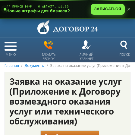
// ПРЯМОЙ ЭФИР · 6 АВГУСТА, 11:00
ЗАПИСАТЬСЯ
Новые штрафы для бизнеса?
МЕНЮ
ЗАКАЗАТЬ
ЛИЧНЫЙ
ПОИСК
ЗВОНОК
КАБИНЕТ
Главная
Документы
Заявка на оказание услуг (Приложение к Дого
Заявка на оказание услуг
(Приложение к Договору
возмездного оказания
услуг или технического
обслуживания)