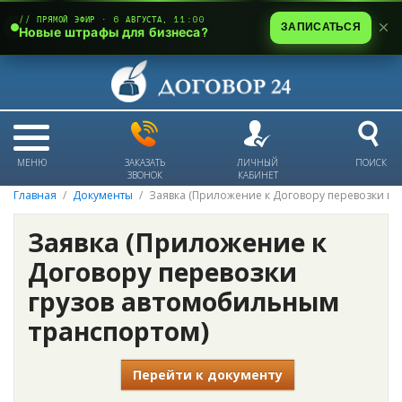
// ПРЯМОЙ ЭФИР · 6 АВГУСТА, 11:00
ЗАПИСАТЬСЯ
Новые штрафы для бизнеса?
МЕНЮ
ЗАКАЗАТЬ
ЛИЧНЫЙ
ПОИСК
ЗВОНОК
КАБИНЕТ
Главная
Документы
Заявка (Приложение к Договору перевозки г
Заявка (Приложение к
Договору перевозки
грузов автомобильным
транспортом)
Перейти к документу