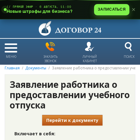
// ПРЯМОЙ ЭФИР · 6 АВГУСТА, 11:00
ЗАПИСАТЬСЯ
Новые штрафы для бизнеса?
МЕНЮ
ЗАКАЗАТЬ
ЛИЧНЫЙ
ПОИСК
ЗВОНОК
КАБИНЕТ
Главная
Документы
Заявление работника о предоставлении учебн
Заявление работника о
предоставлении учебного
отпуска
Перейти к документу
Включает в себя: