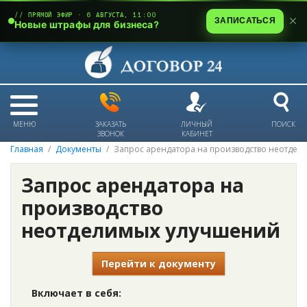
// ПРЯМОЙ ЭФИР · 6 АВГУСТА, 11:00
ЗАПИСАТЬСЯ
Новые штрафы для бизнеса?
МЕНЮ
ЗАКАЗАТЬ
ЛИЧНЫЙ
ПОИСК
ЗВОНОК
КАБИНЕТ
Главная
Документы
Запрос арендатора на производство неотдел
Запрос арендатора на
производство
неотделимых улучшений
Перейти к документу
Включает в себя: