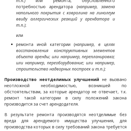
т.п.)
или ремонта, обусловленного
потребностью арендатора (
например, замена
напольного покрытия с ковролина на линолеум
ввиду аллергических реакций у арендатора и
т.п.)
;
или
ремонта иной категории (
например, в целях
восстановления конструктивных элементов
объекта аренды; или например, перепланировка;
или например, переоборудование; или например,
строительство надворных построек и т.п.);
Производство неотделимых улучшений
не вызвано
неотложной необходимостью, возникшей по
обстоятельствам, за которые арендатор не отвечает, т.к.
ремонт такой категории в силу положений закона
производится за счет арендодателя.
В результате ремонта производятся неотделимые без
вреда для арендуемого имущества улучшения, для
производства которых в силу требований закона требуется