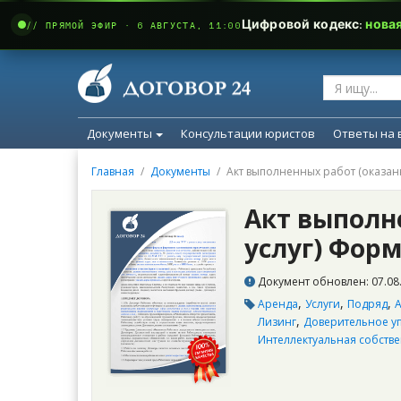
Цифровой кодекс:
нова
// ПРЯМОЙ ЭФИР · 6 АВГУСТА, 11:00
Документы
Консультации юристов
Ответы на 
Главная
Документы
Акт выполненных работ (оказан
Акт выполн
услуг) Форм
Документ обновлен: 07.08.
,
,
,
Аренда
Услуги
Подряд
А
,
Лизинг
Доверительное у
Интеллектуальная собств