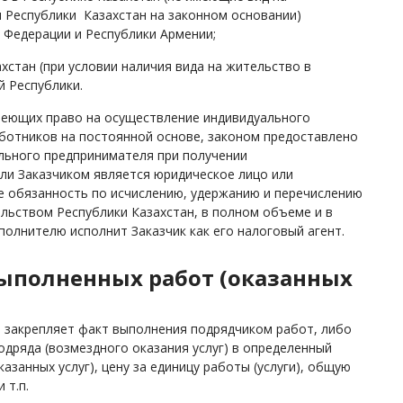
 Республики Казахстан на законном основании)
 Федерации и Республики Армении;
стан (при условии наличия вида на жительство в
й Республики.
меющих право на осуществление индивидуального
ботников на постоянной основе, законом предоставлено
ального предпринимателя при получении
если Заказчиком является юридическое лицо или
е обязанность по исчислению, удержанию и перечислению
ельством Республики Казахстан, в полном объеме и в
олнителю исполнит Заказчик как его налоговый агент.
выполненных работ (оказанных
" закрепляет факт выполнения подрядчиком работ, либо
одряда (возмездного оказания услуг) в определенный
занных услуг), цену за единицу работы (услуги), общую
 т.п.