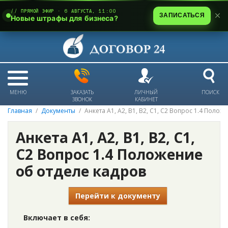
// ПРЯМОЙ ЭФИР · 6 АВГУСТА, 11:00
ЗАПИСАТЬСЯ
Новые штрафы для бизнеса?
МЕНЮ
ЗАКАЗАТЬ
ЛИЧНЫЙ
ПОИСК
ЗВОНОК
КАБИНЕТ
Главная
Документы
Анкета А1, А2, В1, В2, С1, С2 Вопрос 1.4 Поло
Анкета А1, А2, В1, В2, С1,
С2 Вопрос 1.4 Положение
об отделе кадров
Перейти к документу
Включает в себя: