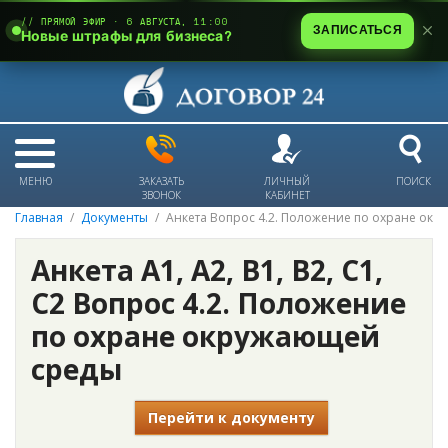
// ПРЯМОЙ ЭФИР · 6 АВГУСТА, 11:00
ЗАПИСАТЬСЯ
Новые штрафы для бизнеса?
МЕНЮ
ЗАКАЗАТЬ
ЛИЧНЫЙ
ПОИСК
ЗВОНОК
КАБИНЕТ
Главная
Документы
Анкета Вопрос 4.2. Положение по охране ок
Анкета А1, А2, В1, В2, С1,
С2 Вопрос 4.2. Положение
по охране окружающей
среды
Перейти к документу