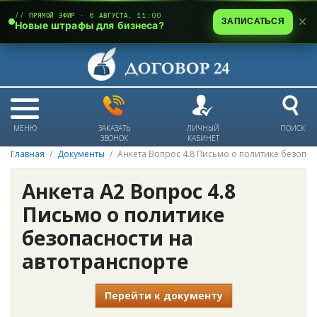
// ПРЯМОЙ ЭФИР · 6 АВГУСТА, 11:00
ЗАПИСАТЬСЯ
Новые штрафы для бизнеса?
МЕНЮ
ЗАКАЗАТЬ
ЛИЧНЫЙ
ПОИСК
ЗВОНОК
КАБИНЕТ
Главная
Документы
Анкета Вопрос 4.8 Письмо о политике безопас
Анкета А2 Вопрос 4.8
Письмо о политике
безопасности на
автотранспорте
Перейти к документу