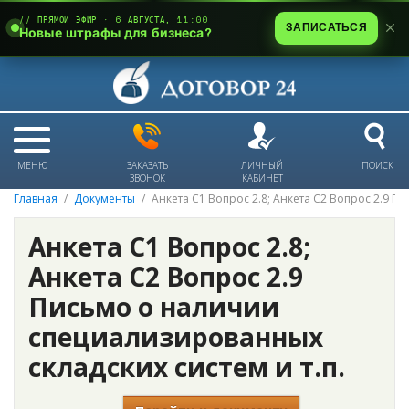
// ПРЯМОЙ ЭФИР · 6 АВГУСТА, 11:00
ЗАПИСАТЬСЯ
Новые штрафы для бизнеса?
МЕНЮ
ЗАКАЗАТЬ
ЛИЧНЫЙ
ПОИСК
ЗВОНОК
КАБИНЕТ
Главная
Документы
Анкета С1 Вопрос 2.8; Анкета С2 Вопрос 2.9 П
Анкета С1 Вопрос 2.8;
Анкета С2 Вопрос 2.9
Письмо о наличии
специализированных
складских систем и т.п.