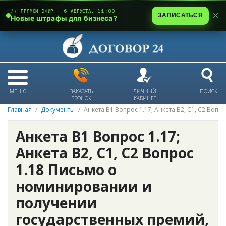
// ПРЯМОЙ ЭФИР · 6 АВГУСТА, 11:00
ЗАПИСАТЬСЯ
Новые штрафы для бизнеса?
МЕНЮ
ЗАКАЗАТЬ
ЛИЧНЫЙ
ПОИСК
ЗВОНОК
КАБИНЕТ
Главная
Документы
Анкета В1 Вопрос 1.17; Анкета В2, С1, С2 Во
Анкета В1 Вопрос 1.17;
Анкета В2, С1, С2 Вопрос
1.18 Письмо о
номинировании и
получении
государственных премий,