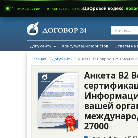
Цифровой кодекс:
нова
// ПРЯМОЙ ЭФИР · 6 АВГУСТА, 11:00
Документы
Консультации юристов
Ответы на 
Главная
Документы
Анкета В2 Вопрос 3.29 Письмо
Анкета В2 В
сертифика
Информаци
вашей орга
междунаро
27000
Документ обновлен: 31.07.