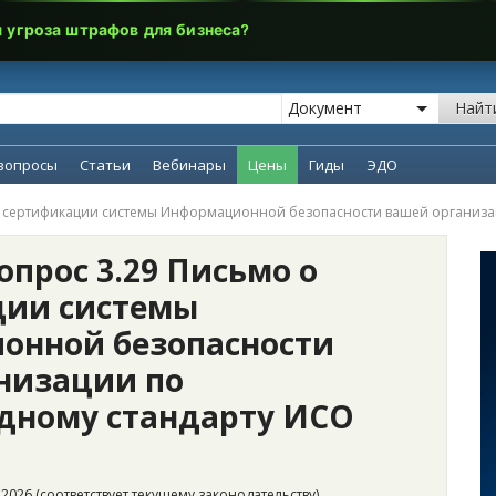
я угроза штрафов для бизнеса?
Найт
вопросы
Статьи
Вебинары
Цены
Гиды
ЭДО
 о сертификации системы Информационной безопасности вашей организа
опрос 3.29 Письмо о
ции системы
онной безопасности
низации по
дному стандарту ИСО
2026 (соответствует текущему законодательству)