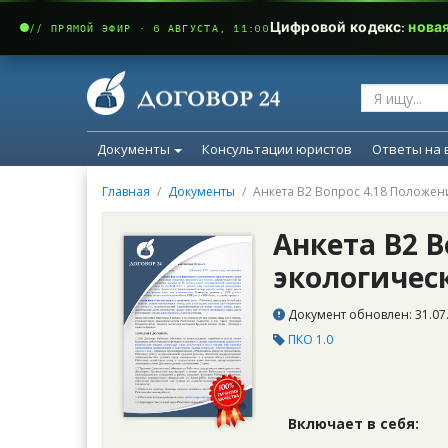
Цифровой кодекс:
нова
// ПРЯМОЙ ЭФИР · 6 АВГУСТА, 11:00
Документы
Консультации юристов
Ответы на 
Главная
Документы
Анкета В2 Вопрос 4.18 Положен
Анкета В2 В
экологичес
Документ обновлен: 31.07.
ПКО 1.0
Включает в себя: