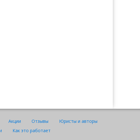
Ажар
Юрист "Договор24"
Акции
Отзывы
Юристы и авторы
и
Как это работает