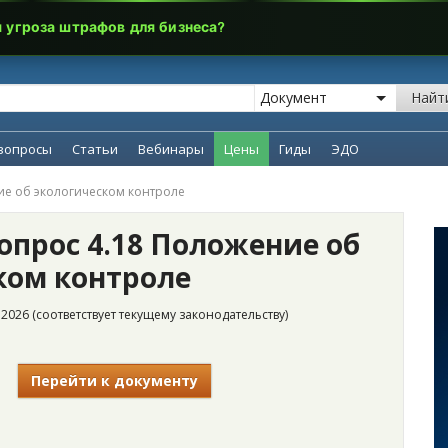
я угроза штрафов для бизнеса?
Найт
вопросы
Статьи
Вебинары
Цены
Гиды
ЭДО
ие об экологическом контроле
опрос 4.18 Положение об
ком контроле
2026 (соответствует текущему законодательству)
Перейти к документу