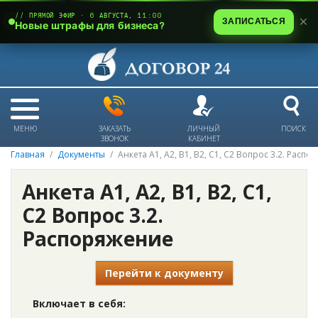
// ПРЯМОЙ ЭФИР · 6 АВГУСТА, 11:00
ЗАПИСАТЬСЯ
Новые штрафы для бизнеса?
МЕНЮ
ЗАКАЗАТЬ
ЛИЧНЫЙ
ПОИСК
ЗВОНОК
КАБИНЕТ
Главная
Документы
Анкета А1, А2, В1, В2, С1, С2 Вопрос 3.2. Расп
Анкета А1, А2, В1, В2, С1,
С2 Вопрос 3.2.
Распоряжение
Перейти к документу
Включает в себя: