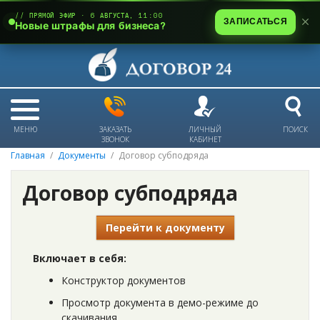
// ПРЯМОЙ ЭФИР · 6 АВГУСТА, 11:00
ЗАПИСАТЬСЯ
Новые штрафы для бизнеса?
МЕНЮ
ЗАКАЗАТЬ
ЛИЧНЫЙ
ПОИСК
ЗВОНОК
КАБИНЕТ
Главная
Документы
Договор субподряда
Договор субподряда
Перейти к документу
Включает в себя:
Конструктор документов
Просмотр документа в демо-режиме до
скачивания