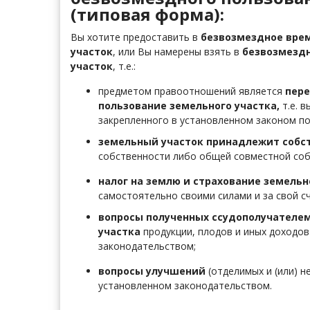
(типовая форма):
Вы хотите предоставить в
безвозмездное вре
участок
, или Вы намерены взять в
безвозмездн
участок
, т.е.:
предметом правоотношений является
пере
пользование земельного участка,
т.е. в
закрепленного в установленном законом п
земельный участок принадлежит собс
собственности либо общей совместной со
налог на землю и страхование земельн
самостоятельно своими силами и за свой сч
вопросы полученных ссудополучателем
участка
продукции, плодов и иных доходов
законодательством;
вопросы улучшений
(отделимых и (или) 
установленном законодательством.