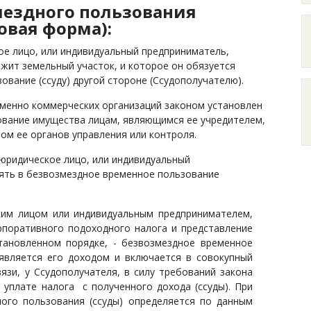
мездного пользования
овая форма):
ое лицо, или индивидуальный предприниматель,
жит земельный участок, и которое он обязуется
ование (ссуду) другой стороне (Ссудополучателю).
именно коммерческих организаций законом установлен
ование имущества лицам, являющимся ее учредителем,
ом ее органов управления или контроля.
 юридическое лицо, или индивидуальный
нять в безвозмездное временное пользование
ким лицом или индивидуальным предпринимателем,
рпоративного подоходного налога и представление
тановленном порядке, - безвозмездное временное
 является его доходом и включается в совокупный
язи, у Ссудополучателя, в силу требований закона
 уплате налога с полученного дохода (ссуды). При
ого пользования (ссуды) определяется по данным