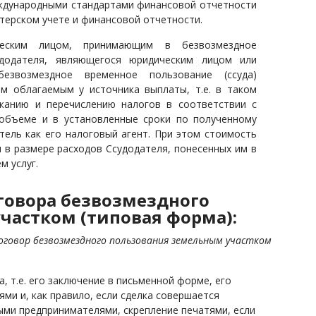
еждународными стандартами финансовой отчетности
терском учете и финансовой отчетности.
ческим лицом, принимающим в безвозмездное
додателя, являющегося юридическим лицом или
езвозмездное временное пользование (ссуда)
м облагаемым у источника выплаты, т.е. в таком
ржанию и перечислению налогов в соответствии с
объеме и в установленные сроки по полученному
тель как его налоговый агент. При этом стоимость
 в размере расходов Ссудодателя, понесенных им в
м услуг.
говора безвозмездного
частком (типовая форма):
 Договор безвозмездного пользования земельным участком
 т.е. его заключение в письменной форме, его
ми и, как правило, если сделка совершается
ными предпринимателями, скрепление печатями
,
если