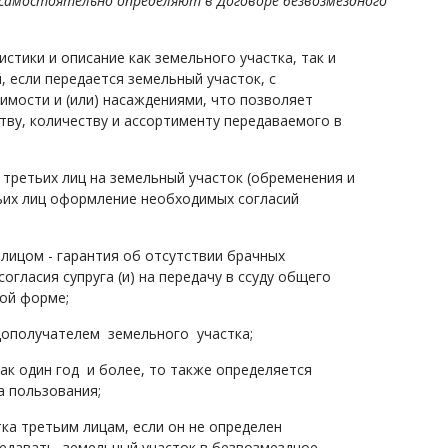
, самостоятельно определяют в Договоре безвозмездного
стики и описание как земельного участка, так и
 если передается земельный участок, с
мости и (или) насаждениями, что позволяет
тву, количеству и ассортименту передаваемого в
 третьих лиц на земельный участок (обременения и
етьих лиц оформление необходимых согласий
лицом - гарантия об отсутствии брачных
гласия супруга (и) на передачу в ссуду общего
ной форме;
удополучателем земельного участка;
как один год и более, то также определяется
а пользования;
ка третьим лицам, если он не определен
редавать земельный участок в безвозмездное