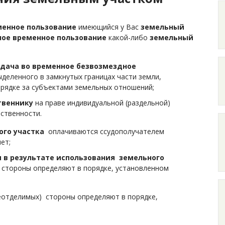
менное пользование
имеющийся у Вас
земельный
ое временное пользование
какой-либо
земельный
дача во временное безвозмездное
ыделенного в замкнутых границах части земли,
орядке за субъектами земельных отношений;
твеннику
на праве индивидуальной (раздельной)
бственности.
ого участка
оплачиваются ссудополучателем
ет;
 в результате использования земельного
 стороны определяют в порядке, установленном
неотделимых) стороны определяют в порядке,