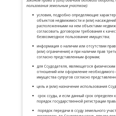
законом права и (или) обычаев делового оборота
пользования земельным участком):
условия, подробно определяющие характери
объектов недвижимости и (или) насаждений,
расположенными на нем объектами недвижи
согласовать договором требования к качес
безвозмездное пользование имущества;
информация о наличии или отсутствии прав
(или) ограничения) и при наличии прав тр
согласно представленным формам;
для Ссудодателя, являющегося физическим 
отношений или оформление необходимого со
имущества супругов согласно представлен
цель и (или) назначение использования Сс
срок ссуды, и если данный срок определен 
порядок государственной регистрации прав
порядок передачи в ссуду земельного участ
договором, то Ссудополучатель вправе пе