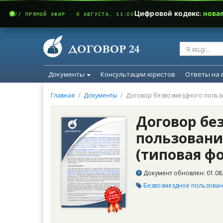
Цифровой кодекс:
нова
// ПРЯМОЙ ЭФИР · 6 АВГУСТА, 11:00
Документы
Консультации юристов
Ответы на 
Главная
Документы
Договор безвозмездного польз
Договор бе
пользовани
(типовая ф
Документ обновлен: 01.08.
Безвозмездное пользова