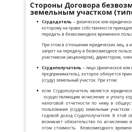
Стороны Договора безвоз
земельным участком (тип
Ссудодатель
– физическое или юридическ
которому на праве собственности принадле
передать в безвозмездное временное польз
При этом в отношении юридических лиц, а 
запрет на передачу в безвозмездное польз
участником (акционером), директором, член
Ссудополучатель
– лицо (физическое или
предприниматель), которое обязуется при
(ссуду) земельный участок. При этом:
если Ссудополучатель является юридичес
осуществляющим исчисление и уплату ко
налоговой отчетности по нему в общеус
пользование (ссуда) земельным участком
годовой доход Ссудополучателя. В этой св
возникает обязательство по исчислению и
этом стоимость безвозмездного временн