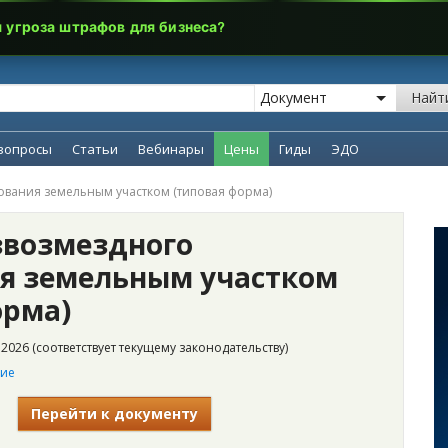
я угроза штрафов для бизнеса?
Найт
вопросы
Статьи
Вебинары
Цены
Гиды
ЭДО
ования земельным участком (типовая форма)
звозмездного
я земельным участком
орма)
2026 (соответствует текущему законодательству)
ние
Перейти к документу