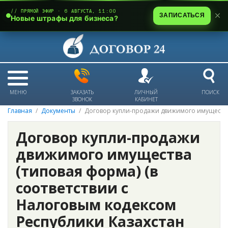
// ПРЯМОЙ ЭФИР · 6 АВГУСТА, 11:00
ЗАПИСАТЬСЯ
Новые штрафы для бизнеса?
МЕНЮ
ЗАКАЗАТЬ
ЛИЧНЫЙ
ПОИСК
ЗВОНОК
КАБИНЕТ
Главная
Документы
Договор купли-продажи движимого имущества
Договор купли-продажи
движимого имущества
(типовая форма) (в
соответствии с
Налоговым кодексом
Республики Казахстан