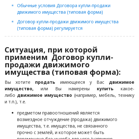
Обычные условия Договора купли-продажи
движимого имущества (типовая форма)
Договор купли-продажи движимого имущества
(типовая форма) регулируется
Ситуация, при которой
применим Договор купли-
продажи движимого
имущества (типовая форма):
Вы хотите
продать
имеющееся у Вас
движимое
имущество,
или Вы намерены
купить
какое-
либо
движимое имущество
(например, мебель, технику
и т.п.), т.е.
предметом правоотношений является
возмездное отчуждение (продажа) движимого
имущества, т.е. имущества, не связанного
прочно с землей, и которое может быть
перемещено без ущерба для него (например,