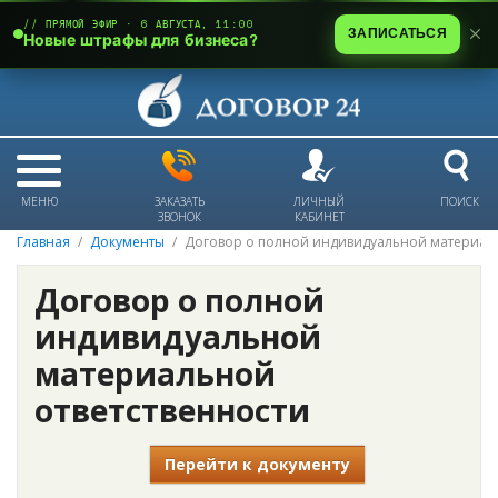
// ПРЯМОЙ ЭФИР · 6 АВГУСТА, 11:00
ЗАПИСАТЬСЯ
Новые штрафы для бизнеса?
МЕНЮ
ЗАКАЗАТЬ
ЛИЧНЫЙ
ПОИСК
ЗВОНОК
КАБИНЕТ
Главная
Документы
Договор о полной индивидуальной материаль
Договор о полной
индивидуальной
материальной
ответственности
Перейти к документу