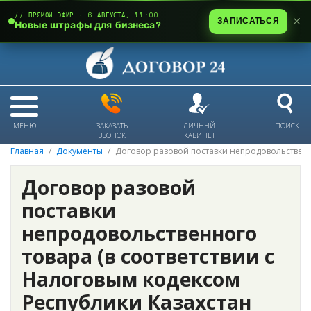
// ПРЯМОЙ ЭФИР · 6 АВГУСТА, 11:00
ЗАПИСАТЬСЯ
Новые штрафы для бизнеса?
МЕНЮ
ЗАКАЗАТЬ
ЛИЧНЫЙ
ПОИСК
ЗВОНОК
КАБИНЕТ
Главная
Документы
Договор разовой поставки непродовольствен
Договор разовой
поставки
непродовольственного
товара (в соответствии с
Налоговым кодексом
Республики Казахстан