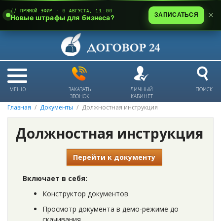
// ПРЯМОЙ ЭФИР · 6 АВГУСТА, 11:00
ЗАПИСАТЬСЯ
Новые штрафы для бизнеса?
МЕНЮ
ЗАКАЗАТЬ
ЛИЧНЫЙ
ПОИСК
ЗВОНОК
КАБИНЕТ
Главная
Документы
Должностная инструкция
Должностная инструкция
Перейти к документу
Включает в себя:
Конструктор документов
Просмотр документа в демо-режиме до
скачивания