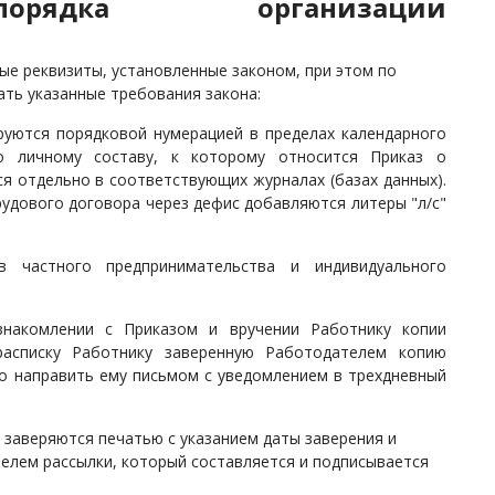
порядка организации
е реквизиты, установленные законом, при этом по
ть указанные требования закона:
руются порядковой нумерацией в пределах календарного
о личному составу, к которому относится Приказ о
я отдельно в соответствующих журналах (базах данных).
удового договора через дефис добавляются литеры "л/с"
в частного предпринимательства и индивидуального
знакомлении с Приказом и вручении Работнику копии
расписку Работнику заверенную Работодателем копию
о направить ему письмом с уведомлением в трехдневный
 заверяются печатью с указанием даты заверения и
телем рассылки, который составляется и подписывается