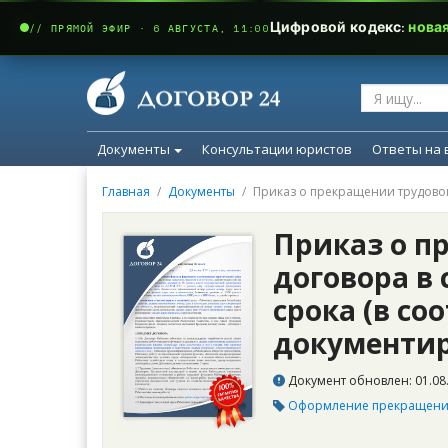
Цифровой кодекс:
нова
// ПРЯМОЙ ЭФИР · 6 АВГУСТА, 11:00
Документы
Консультации юристов
Ответы на 
Главная
Документы
Приказ о прекращении трудовог
Приказ о п
договора в 
срока (в со
документир
Документ обновлен: 01.08.
Оформление прекращения