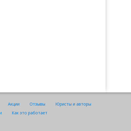
Ажар
Юрист "Договор24"
Акции
Отзывы
Юристы и авторы
и
Как это работает