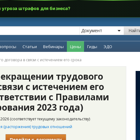
я угроза штрафов для бизнеса?
Найт
вопросы
Статьи
Вебинары
Цены
Гиды
ЭДО
о договора в связи с истечением его срока
рекращении трудового
связи с истечением его
ответствии с Правилами
ования 2023 года)
2026 (соответствует текущему законодательству)
 (расторжения) трудовых отношений
Перейти к документу