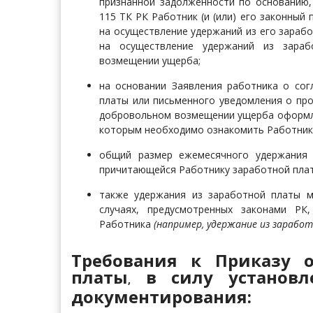
признанной задолженности по основанию,
115 ТК РК Работник (и (или) его законный
на осуществление удержаний из его зарабо
на осуществление удержаний из зара
возмещении ущерба;
на основании
Заявления работника о сог
платы или письменного уведомления о пр
добровольном возмещении ущерба оформля
которым необходимо ознакомить Работника 
общий размер ежемесячного удержания
причитающейся Работнику заработной пла
также удержания из заработной платы м
случаях, предусмотренных законами РК
Работника
(
например, удержание из зарабо
Требования к Приказу 
платы
в силу установле
,
документирования: