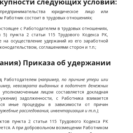
купности следующих условий:
едпринимательства юридическое лицо или
м Работник состоит в трудовых отношениях;
остоящее с Работодателем в трудовых отношениях,
м 5) пункта 2 статьи 115 Трудового Кодекса РК,
е на осуществление удержаний из его заработной
конодательством, соглашениями сторон и т.п.;
ания) Приказа об удержании
д Работодателем (
например, по причине утери или
ример, невозврата выданных в подотчет денежных
о, уполномоченным лицом составляется докладная
ружении) задолженности, с Работника взимается
тся иные процедуры в зависимости от причин
лужебные расследования, инвентаризация и т.п.)
;
нктов пункта 2 статьи 115 Трудового Кодекса РК
буется. А при добровольном возмещении Работником