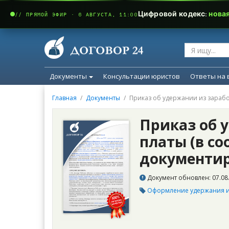
Цифровой кодекс:
нова
// ПРЯМОЙ ЭФИР · 6 АВГУСТА, 11:00
Документы
Консультации юристов
Ответы на 
Главная
Документы
Приказ об удержании из зараб
Приказ об 
платы (в с
документир
Документ обновлен: 07.08.
Оформление удержания и