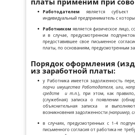
платы применим при сово
Работодателем
является субъект пр
индивидуальный предприниматель с которы
Работником
является физическое лицо, с
и в случае, предусмотренном подпункто
предоставившее свое письменное согласи
платы, по основаниям, предусмотренным за
Порядок оформления (изд
из заработной платы:
у Работника имеется задолженность пере
порчи имущества Работодателя, или, нап
средств и т.п
.), при этом, как правил
(служебная) записка о появлении (обна
объяснительная записка ​ и выполняю
возникновения задолженности
(например, с
в случаях, предусмотренных с 1-4 подпу
письменного согласия от работика не тре