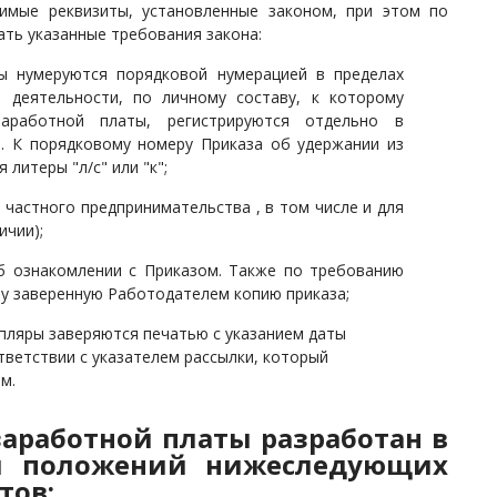
имые реквизиты, установленные законом, при этом по
ть указанные требования закона:
зы нумеруются порядковой нумерацией в пределах
й деятельности, по личному составу, к которому
аработной платы, регистрируются отдельно в
). К порядковому номеру Приказа об удержании из
литеры "л/с" или "к";
 частного предпринимательства , в том числе и для
ичии);
б ознакомлении с Приказом. Также по требованию
у заверенную Работодателем копию приказа;
пляры заверяются печатью с указанием даты
тветствии с указателем рассылки, который
ем.
заработной платы разработан в
ом положений нижеследующих
тов: