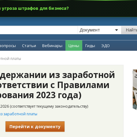
я угроза штрафов для бизнеса?
Найт
вопросы
Статьи
Вебинары
Цены
Гиды
ЭДО
отной платы
удержании из заработной
оответствии с Правилами
ования 2023 года)
2026 (соответствует текущему законодательству)
з заработной платы
Перейти к документу