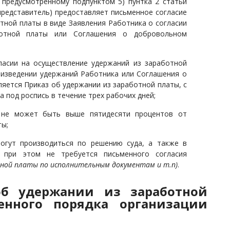
 предусмотренному подпунктом 5) пунтка 2 статьи
 представитель) предоставляет письменное согласие
тной платы в виде Заявления Работника о согласии
ботной платы или Соглашения о добровольном
ласии на осуществление удержаний из заработной
оизведении удержаний Работника или Соглашения о
ется Приказ об удержании из заработной платы, с
под роспись в течение трех рабочих дней;
 не может быть выше пятидесяти процентов от
ты;
огут производиться по решению суда, а также в
, при этом не требуется письменного согласия
тной платы по исполнительным документам и т.п)
.
об удержании из заработной
нного порядка организации