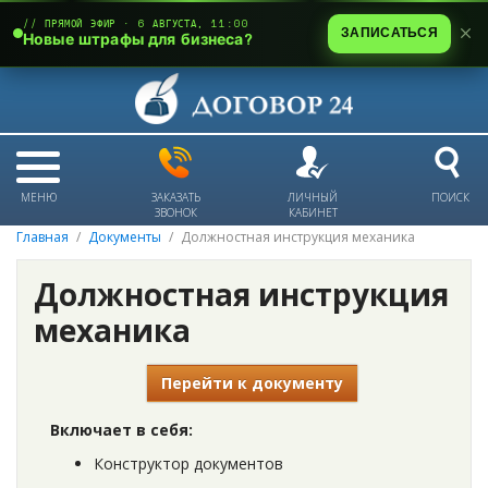
// ПРЯМОЙ ЭФИР · 6 АВГУСТА, 11:00
ЗАПИСАТЬСЯ
Новые штрафы для бизнеса?
МЕНЮ
ЗАКАЗАТЬ
ЛИЧНЫЙ
ПОИСК
ЗВОНОК
КАБИНЕТ
Главная
Документы
Должностная инструкция механика
Должностная инструкция
механика
Перейти к документу
Включает в себя:
Конструктор документов