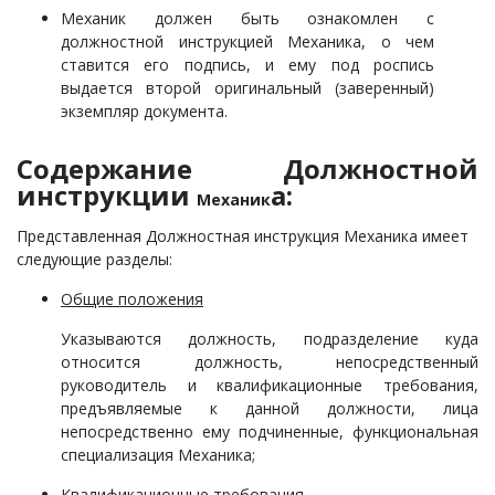
Механик
должен быть ознакомлен с
должностной инструкцией
Механик
а, о чем
ставится его подпись, и ему под роспись
выдается второй оригинальный (заверенный)
экземпляр документа.
Содержание Должностной
инструкции
а:
Механик
Представленная Должностная инструкция
Механик
а имеет
следующие разделы:
Общие положения
Указываются должность,
подразделение куда
относится должность, непосредственный
руководитель и квалификационные требования,
предъявляемые к данной должности, лица
непосредственно ему подчиненные, функциональная
специализация
Механик
а
;
Квалификационные требования