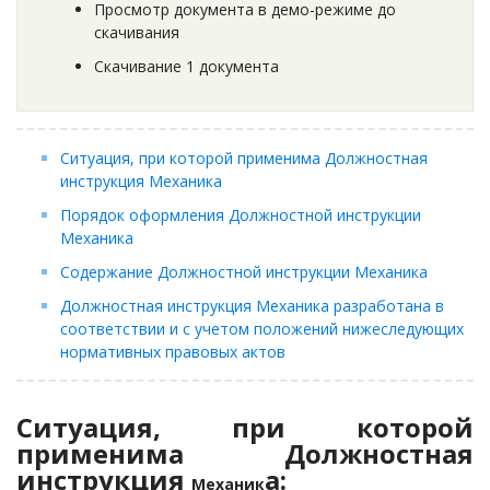
Просмотр документа в демо-режиме до
скачивания
Скачивание 1 документа
Ситуация, при которой применима Должностная
инструкция
Механик
а
Порядок оформления Должностной инструкции
Механик
а
Содержание Должностной инструкции
Механик
а
Должностная инструкция
Механик
а разработана в
соответствии и с учетом положений нижеследующих
нормативных правовых актов
Ситуация, при которой
применима Должностная
инструкция
а:
Механик