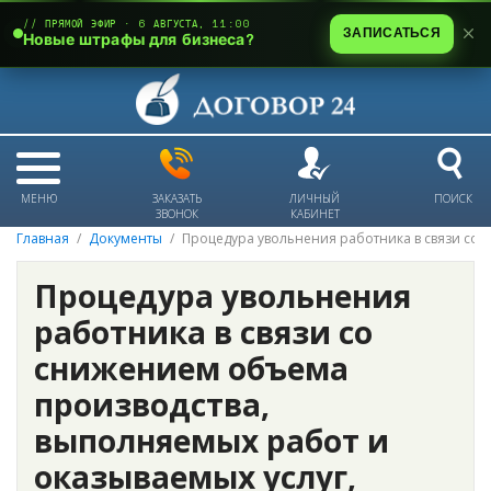
// ПРЯМОЙ ЭФИР · 6 АВГУСТА, 11:00
ЗАПИСАТЬСЯ
Новые штрафы для бизнеса?
МЕНЮ
ЗАКАЗАТЬ
ЛИЧНЫЙ
ПОИСК
ЗВОНОК
КАБИНЕТ
Главная
Документы
Процедура увольнения работника в связи со 
Процедура увольнения
работника в связи со
снижением объема
производства,
выполняемых работ и
оказываемых услуг,