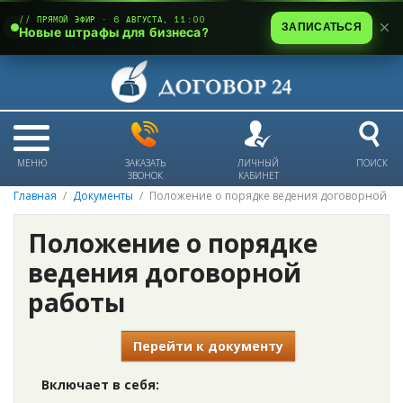
// ПРЯМОЙ ЭФИР · 6 АВГУСТА, 11:00
ЗАПИСАТЬСЯ
Новые штрафы для бизнеса?
МЕНЮ
ЗАКАЗАТЬ
ЛИЧНЫЙ
ПОИСК
ЗВОНОК
КАБИНЕТ
Главная
Документы
Положение о порядке ведения договорной р
Положение о порядке
ведения договорной
работы
Перейти к документу
Включает в себя: