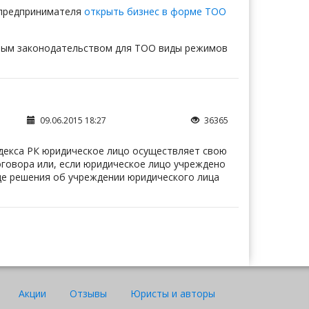
 предпринимателя
открыть бизнес в форме ТОО
вым законодательством для ТОО виды режимов
09.06.2015 18:27
36365
одекса РК юридическое лицо осуществляет свою
оговора или, если юридическое лицо учреждено
де решения об учреждении юридического лица
Ажар
Юрист "Договор24"
Акции
Отзывы
Юристы и авторы