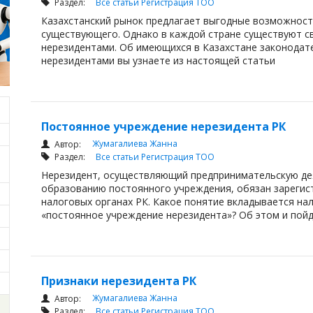
Раздел:
Все статьи
Регистрация ТОО
Казахстанский рынок предлагает выгодные возможност
существующего. Однако в каждой стране существуют с
нерезидентами. Об имеющихся в Казахстане законодат
нерезидентами вы узнаете из настоящей статьи
Постоянное учреждение нерезидента РК
Жумагалиева Жанна
Автор:
Раздел:
Все статьи
Регистрация ТОО
Нерезидент, осуществляющий предпринимательскую дея
образованию постоянного учреждения, обязан зарегис
налоговых органах РК. Какое понятие вкладывается н
«постоянное учреждение нерезидента»? Об этом и пойд
Признаки нерезидента РК
Жумагалиева Жанна
Автор:
Раздел:
Все статьи
Регистрация ТОО