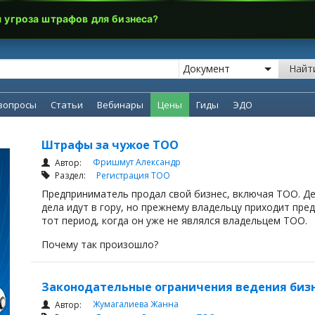
я угроза штрафов для бизнеса?
Найт
вопросы
Статьи
Вебинары
Цены
Гиды
ЭДО
Штрафы за чужое ТОО
Фришмут Александр
Автор:
Раздел:
Регистрация ТОО
Предприниматель продал свой бизнес, включая ТОО. Де
дела идут в гору, но прежнему владельцу приходит пре
тот период, когда он уже не являлся владельцем ТОО.
Почему так произошло?
Законодательные ограничения ведения бизн
Жумагалиева Жанна
Автор: