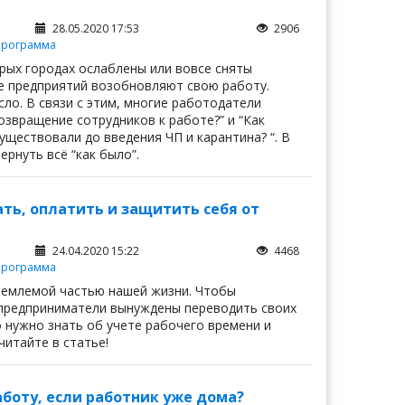
28.05.2020 17:53
2906
программа
рых городах ослаблены или вовсе сняты
е предприятий возобновляют свою работу.
ло. В связи с этим, многие работодатели
озвращение сотрудников к работе?” и “Как
ществовали до введения ЧП и карантина? “. В
рнуть всё “как было”.
ть, оплатить и защитить себя от
24.04.2020 15:22
4468
программа
ъемлемой частью нашей жизни. Чтобы
, предприниматели вынуждены переводить своих
 нужно знать об учете рабочего времени и
читайте в статье!
боту, если работник уже дома?