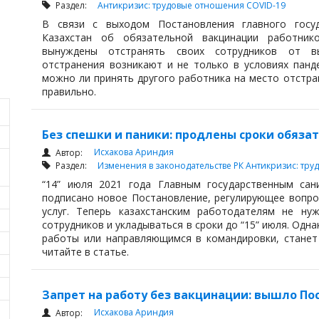
Раздел:
Антикризис: трудовые отношения
COVID-19
В связи с выходом Постановления главного госуд
Казахстан об обязательной вакцинации работник
вынуждены отстранять своих сотрудников от вы
отстранения возникают и не только в условиях панде
можно ли принять другого работника на место отстра
правильно.
Без спешки и паники: продлены сроки обяз
Исхакова Ариндия
Автор:
Раздел:
Изменения в законодательстве РК
Антикризис: тр
“14” июля 2021 года Главным государственным сан
подписано новое Постановление, регулирующее вопро
услуг. Теперь казахстанским работодателям не ну
сотрудников и укладываться в сроки до “15” июля. Од
работы или направляющимся в командировки, станет
читайте в статье.
Запрет на работу без вакцинации: вышло По
Исхакова Ариндия
Автор: