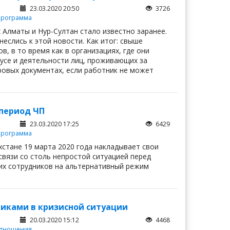
23.03.2020 20:50
3726
программа
 Алматы и Нур-Султан стало известно заранее.
еслись к этой новости. Как итог: свыше
, в то время как в организациях, где они
усе и деятельности лиц, проживающих за
ровых документах, если работник не может
 период ЧП
23.03.2020 17:25
6429
программа
стане 19 марта 2020 года накладывает свои
связи со столь непростой ситуацией перед
их сотрудников на альтернативный режим
никами в кризисной ситуации
20.03.2020 15:12
4468
 отношения