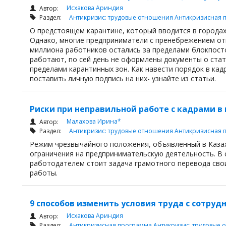
Исхакова Ариндия
Автор:
Раздел:
Антикризис: трудовые отношения
Антикризисная 
О предстоящем карантине, который вводится в городах
Однако, многие предприниматели с пренебрежением отн
миллиона работников остались за пределами блокпостов
работают, по сей день не оформлены документы о стат
пределами карантинных зон. Как навести порядок в кад
поставить личную подпись на них- узнайте из статьи.
Риски при неправильной работе с кадрами в
Малахова Ирина*
Автор:
Раздел:
Антикризис: трудовые отношения
Антикризисная 
Режим чрезвычайного положения, объявленный в Казах
ограничения на предпринимательскую деятельность. В 
работодателем стоит задача грамотного перевода сво
работы.
9 способов изменить условия труда с сотруд
Исхакова Ариндия
Автор:
Раздел:
Антикризисная программа
Антикризис: трудовые