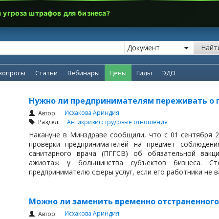
я угроза штрафов для бизнеса?
Найт
вопросы
Статьи
Вебинары
Цены
Гиды
ЭДО
Нужно ли предпринимателям переживать о пр
Исхакова Ариндия
Автор:
Раздел:
Антикризис: трудовые отношения
Накануне в Минздраве сообщили, что с 01 сентября 
проверки предпринимателей на предмет соблюдения
санитарного врача (ПГГСВ) об обязательной вакци
ажиотаж у большинства субъектов бизнеса. С
предпринимателю сферы услуг, если его работники не в
Можно ли заменить временно отстраненного
Исхакова Ариндия
Автор: