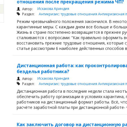
отношения после прекращения режима ЧП?
Исхакова Ариндия
Автор:
Раздел:
Антикризис: трудовые отношения
Антикризисная 
Режим чрезвычайного положения закончился. В некото
карантинные меры. С каждым днем все больше и больш
Жизнь в стране постепенно возвращается в прежнее рус
сталкиваются с вопросами: “Как правильно оформить в
восстановить прежние трудовые отношения, которые су
статье рассмотрим 6 наиболее действенных способов ве
Дистанционная работа: как проконтролирова
безделья работника?
Исхакова Ариндия
Автор:
Раздел:
Антикризис: трудовые отношения
Антикризисная 
Дистанционная работа в последние недели стала неот
обеспечить работу организации в условиях карантина
работников на дистанционный формат работы. Всё, что
расчёте заработной платы при дистанционной работе- 
Как заключить договор на дистанционную ра