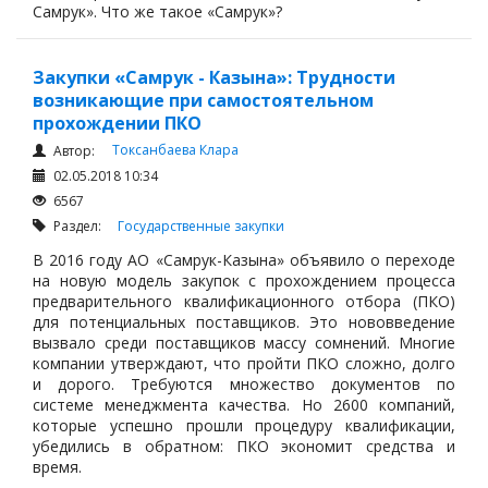
Займы
Самрук». Что же такое «Самрук»?
Сбор долгов
Регистрация ТОО
Закупки «Самрук - Казына»: Трудности
возникающие при самостоятельном
Проверка государственных органов
прохождении ПКО
Интернет и право
Токсанбаева Клара
Автор:
02.05.2018 10:34
Корпоративные отношения
6567
Государственные закупки
Раздел:
Государственные закупки
Заключение, изменение и расторжение договоров
В 2016 году АО «Самрук-Казына» объявило о переходе
на новую модель закупок с прохождением процесса
Налоги и налогообложение
предварительного квалификационного отбора (ПКО)
Новости сервиса
для потенциальных поставщиков. Это нововведение
вызвало среди поставщиков массу сомнений. Многие
Архив
компании утверждают, что пройти ПКО сложно, долго
и дорого. Требуются множество документов по
системе менеджмента качества. Но 2600 компаний,
которые успешно прошли процедуру квалификации,
убедились в обратном: ПКО экономит средства и
время.