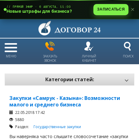
// ПРЯМОЙ ЭФИР · 6 АВГУСТА, 11:00
ЗАПИСАТЬСЯ
Новые штрафы для бизнеса?
МЕНЮ
ЗАКАЗАТЬ
ЛИЧНЫЙ
ПОИСК
ЗВОНОК
КАБИНЕТ
Категории статей:
Все статьи
Закупки «Самрук - Казына»: Возможности
Электронный документооборот и цифровая подпись
малого и среднего бизнеса
Трудовые отношения
22.05.2018 17:42
5880
Техника безопасности и охрана труда
Раздел:
Государственные закупки
Изменения в законодательстве РК
Вы наверняка часто слышите словосочетание «закупки