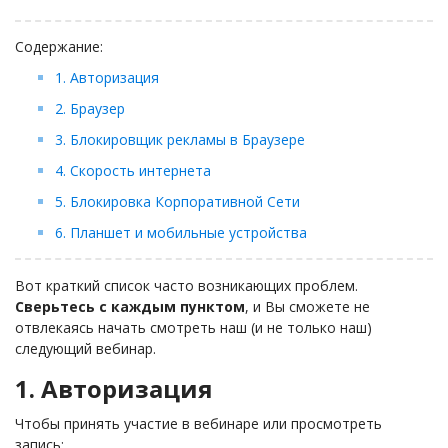
Займы
Сбор долгов
Содержание:
Регистрация ТОО
1. Авторизация
Проверка государственных органов
2. Браузер
Интернет и право
3. Блокировщик рекламы в Браузере
Корпоративные отношения
4. Скорость интернета
Государственные закупки
5. Блокировка Корпоративной Сети
Заключение, изменение и расторжение договоров
6. Планшет и мобильные устройства
Налоги и налогообложение
Вот краткий список часто возникающих проблем.
Новости сервиса
Сверьтесь с каждым пунктом
, и Вы сможете не
Архив
отвлекаясь начать смотреть наш (и не только наш)
следующий вебинар.
1. Авторизация
Чтобы принять участие в вебинаре или просмотреть
запись: