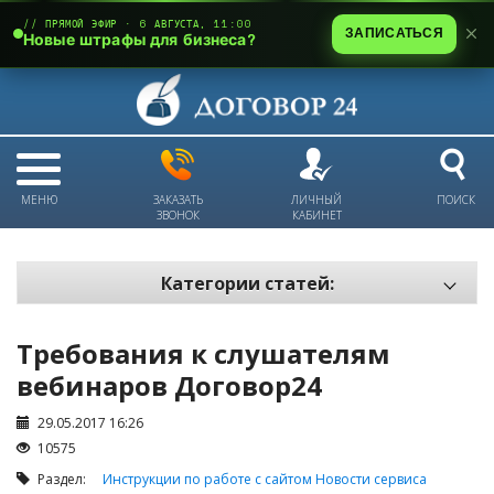
// ПРЯМОЙ ЭФИР · 6 АВГУСТА, 11:00
ЗАПИСАТЬСЯ
Новые штрафы для бизнеса?
МЕНЮ
ЗАКАЗАТЬ
ЛИЧНЫЙ
ПОИСК
ЗВОНОК
КАБИНЕТ
Категории статей:
Все статьи
Требования к слушателям
Электронный документооборот и цифровая подпись
вебинаров Договор24
Трудовые отношения
29.05.2017 16:26
Техника безопасности и охрана труда
10575
Изменения в законодательстве РК
Раздел:
Инструкции по работе с сайтом
Новости сервиса