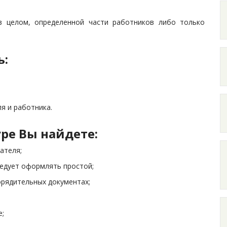
в целом, определенной части работников либо только
ь:
я и работника.
ре Вы найдете:
ателя;
едует оформлять простой;
орядительных документах;
е;