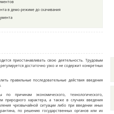
ументов
нта в демо-режиме до скачивания
кумента
одится приостанавливать свою деятельность. Трудовым
регулируется достаточно узко и не содержит конкретных
елить правильные последовательные действия введения
ы.
 по причинам экономического, технологического,
ли природного характера, а также в случаях введения
вления чрезвычайной ситуации либо при введении иных
арантина, по решению государственных органов или их