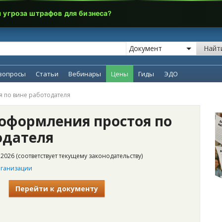
я угроза штрафов для бизнеса?
Найт
вопросы
Статьи
Вебинары
Цены
Гиды
ЭДО
 по вине работодателя
оформления простоя по
одателя
2026 (соответствует текущему законодательству)
рганизации
Перейти к документу