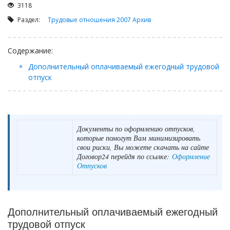
Займы
3118
Сбор долгов
Раздел:
Трудовые отношения 2007
Архив
Регистрация ТОО
Содержание:
Проверка государственных органов
Дополнительный оплачиваемый ежегодный трудовой
Интернет и право
отпуск
Корпоративные отношения
Государственные закупки
Заключение, изменение и расторжение договоров
Документы по оформлению отпусков,
Налоги и налогообложение
которые помогут Вам минимизировать
свои риски, Вы можете скачать на сайте
Новости сервиса
Договор24 перейдя по ссылке:
Оформление
Отпусков
Архив
Дополнительный оплачиваемый ежегодный
трудовой отпуск