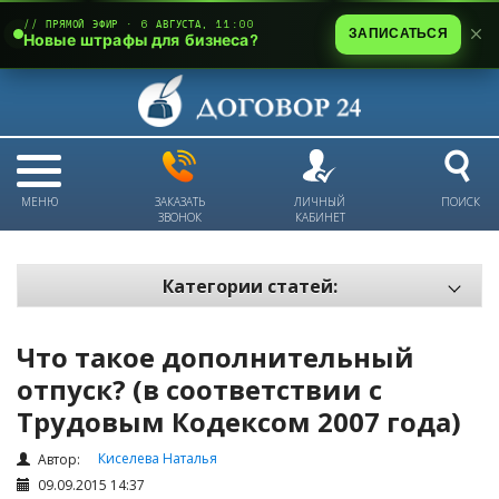
// ПРЯМОЙ ЭФИР · 6 АВГУСТА, 11:00
ЗАПИСАТЬСЯ
Новые штрафы для бизнеса?
МЕНЮ
ЗАКАЗАТЬ
ЛИЧНЫЙ
ПОИСК
ЗВОНОК
КАБИНЕТ
Категории статей:
Все статьи
Что такое дополнительный
Электронный документооборот и цифровая подпись
отпуск? (в соответствии с
Трудовые отношения
Трудовым Кодексом 2007 года)
Техника безопасности и охрана труда
Киселева Наталья
Автор:
Изменения в законодательстве РК
09.09.2015 14:37