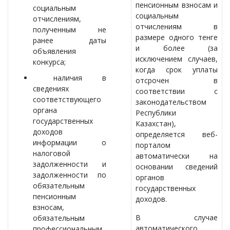
пенсионным взносам и
социальным
социальным
отчислениям,
отчислениям в
полученным не
размере одного тенге
ранее даты
и более (за
объявления
исключением случаев,
конкурса;
когда срок уплаты
наличия в
отсрочен в
сведениях
соответствии с
соответствующего
законодательством
органа
Республики
государственных
Казахстан),
доходов
определяется веб-
информации о
порталом
налоговой
автоматически на
задолженности и
основании сведений
задолженности по
органов
обязательным
государственных
пенсионным
доходов.
взносам,
В случае
обязательным
автоматического
профессиональным