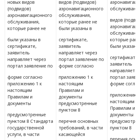
новых видов
видов (подвидов)
аэронавигаци
(подвидов)
аэронавигационного
обслуживани
аэронавигационного
обслуживания,
видов (подви
обслуживания,
которые ранее не
аэронавигаци
которые ранее не
были указаны в
обслуживания
были указаны в
сертификате,
которые ране
сертификате,
заявитель
были указаны
заявитель
направляет через
сертификате,
направляет через
портал заявление по
заявитель
портал заявление по
форме согласно
направляет ч
форме согласно
приложению 1 к
портал заявл
приложению 1 к
настоящим
форме соглас
настоящим
Правилам и
приложению 1
Правилам и
документы
настоящим
документы
предусмотренные
Правилам и
пунктом 8
предусмотренные
документы
пунктом 8 Стандарта
перечня основных
предусмотре
государственной
требований, в части
пунктом 8
услуги, в части
касающейся
перечня осно