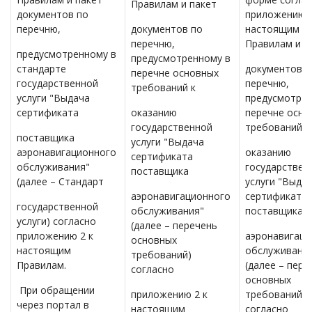
Правилам и пакет
документов по
приложению 1
перечню,
документов по
настоящим
перечню,
Правилам и п
предусмотренному в
предусмотренному в
стандарте
документов п
перечне основных
государственной
перечню,
требований к
услуги "Выдача
предусмотрен
сертификата
оказанию
перечне осно
государственной
требований к
поставщика
услуги "Выдача
аэронавигационного
оказанию
сертификата
обслуживания"
государствен
поставщика
(далее – Стандарт
услуги "Выда
аэронавигационного
сертификата
государственной
обслуживания"
поставщика
услуги) согласно
(далее – перечень
приложению 2 к
аэронавигаци
основных
настоящим
обслуживани
требований)
Правилам.
(далее – пере
согласно
основных
При обращении
приложению 2 к
требований)
через портал в
настоящим
согласно