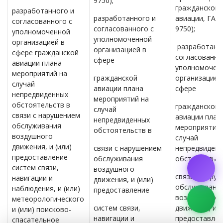
9750);
гражданской
разработанного и
разработанного и
авиации, ГАН
согласованного с
согласованного с
9750);
уполномоченной
уполномоченной
организацией в
разработанн
организацией в
сфере гражданской
согласованно
сфере
авиации плана
уполномочен
мероприятий на
гражданской
организацией
случай
авиации плана
сфере
непредвиденных
мероприятий на
обстоятельств в
гражданской
случай
связи с нарушением
авиации план
непредвиденных
обслуживания
мероприятий 
обстоятельств в
воздушного
случай
движения, и (или)
связи с нарушением
непредвиден
предоставление
обслуживания
обстоятельст
систем связи,
воздушного
связи с нару
навигации и
движения, и (или)
обслуживани
наблюдения, и (или)
предоставление
воздушного
метеорологического
систем связи,
движения, и (
и (или) поисково-
навигации и
предоставлен
спасательное