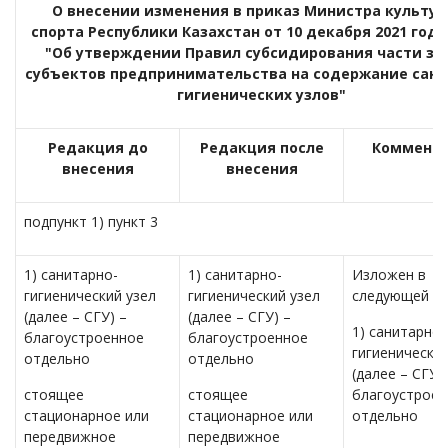
О внесении изменения в приказ Министра культур
спорта Республики Казахстан от 10 декабря 2021 года
"Об утверждении Правил субсидирования части за
субъектов предпринимательства на содержание сани
гигиенических узлов"
Редакция до
Редакция после
Коммент
внесения
внесения
подпункт 1) пункт 3
1) санитарно-
1) санитарно-
Изложен в
гигиенический узел
гигиенический узел
следующей ре
(далее – СГУ) –
(далее – СГУ) –
1) санитарно-
благоустроенное
благоустроенное
гигиенический
отдельно
отдельно
(далее – СГУ)
стоящее
стоящее
благоустроен
стационарное или
стационарное или
отдельно
передвижное
передвижное