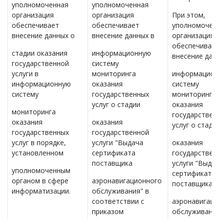
уполномоченная
уполномоченная
организация
организация
При этом,
обеспечивает
обеспечивает
уполномочен
внесение данных о
внесение данных в
организация
обеспечивае
стадии оказания
информационную
внесение дан
государственной
систему
услуги в
мониторинга
информацион
информационную
оказания
систему
систему
государственных
мониторинга
услуг о стадии
оказания
мониторинга
государствен
оказания
оказания
услуг о стади
государственных
государственной
услуг в порядке,
услуги "Выдача
оказания
установленном
сертификата
государствен
поставщика
услуги "Выда
уполномоченным
сертификата
органом в сфере
аэронавигационного
поставщика
информатизации.
обслуживания" в
соответствии с
аэронавигаци
приказом
обслуживания