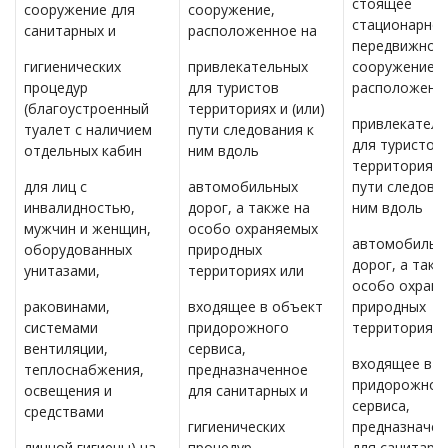
стоящее
сооружение для
сооружение,
стационарное
санитарных и
расположенное на
передвижное
гигиенических
привлекательных
сооружение,
процедур
для туристов
расположенн
(благоустроенный
территориях и (или)
привлекатель
туалет с наличием
пути следования к
для туристов
отдельных кабин
ним вдоль
территориях и
для лиц с
автомобильных
пути следова
инвалидностью,
дорог, а также на
ним вдоль
мужчин и женщин,
особо охраняемых
автомобильн
оборудованных
природных
дорог, а такж
унитазами,
территориях или
особо охран
раковинами,
входящее в объект
природных
системами
придорожного
территориях 
вентиляции,
сервиса,
входящее в о
теплоснабжения,
предназначенное
придорожног
освещения и
для санитарных и
сервиса,
средствами
гигиенических
предназначен
личной гигиены) на
процедур
для санитарн