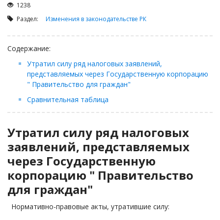
Займы
1238
Сбор долгов
Раздел:
Изменения в законодательстве РК
Регистрация ТОО
Содержание:
Проверка государственных органов
Утратил силу ряд налоговых заявлений,
Интернет и право
представляемых через Государственную корпорацию
Корпоративные отношения
" Правительство для граждан"
Государственные закупки
Сравнительная таблица
Заключение, изменение и расторжение договоров
Налоги и налогообложение
Утратил силу ряд налоговых
заявлений, представляемых
Новости сервиса
через Государственную
Архив
корпорацию " Правительство
для граждан"
Нормативно-правовые акты, утратившие силу: