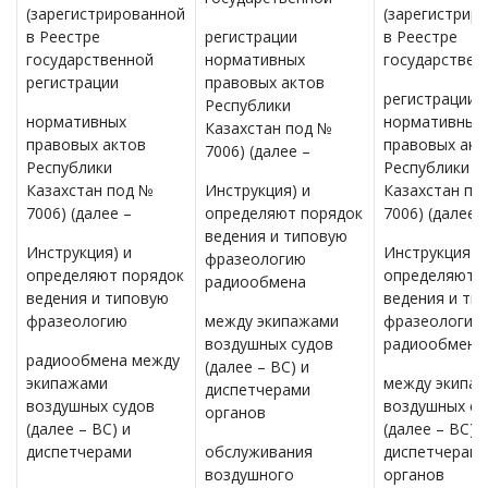
(зарегистрированной
(зарегистрир
в Реестре
регистрации
в Реестре
государственной
нормативных
государствен
регистрации
правовых актов
регистрации
Республики
нормативных
нормативных
Казахстан под №
правовых актов
правовых акт
7006) (далее –
Республики
Республики
Казахстан под №
Инструкция) и
Казахстан по
7006) (далее –
определяют порядок
7006) (далее 
ведения и типовую
Инструкция) и
Инструкция) 
фразеологию
определяют порядок
определяют 
радиообмена
ведения и типовую
ведения и ти
фразеологию
между экипажами
фразеологию
воздушных судов
радиообмена
радиообмена между
(далее – ВС) и
экипажами
между экипа
диспетчерами
воздушных судов
воздушных су
органов
(далее – ВС) и
(далее – ВС) и
диспетчерами
обслуживания
диспетчерам
воздушного
органов