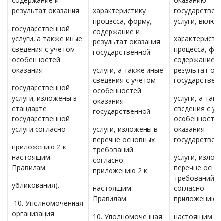
содержание и
оказанию
результат оказания
характеристику
государствен
процесса, форму,
услуги, вклю
государственной
содержание и
услуги, а также иные
характеристи
результат оказания
сведения с учетом
процесса, фо
государственной
особенностей
содержание и
оказания
услуги, а также иные
результат ок
сведения с учетом
государствен
государственной
особенностей
услуги, изложены в
услуги, а так
оказания
стандарте
сведения с у
государственной
государственной
особенносте
услуги согласно
услуги, изложены в
оказания
перечне основных
государствен
приложению 2 к
требований
настоящим
услуги, излож
согласно
Правилам.
перечне осно
приложению 2 к
требований
убликования).
настоящим
согласно
Правилам.
приложению 2
10. Уполномоченная
организация
10. Уполномоченная
настоящим