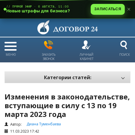
// ПРЯМОЙ ЭФИР · 6 АВГУСТА, 11:00
ЗАПИСАТЬСЯ
Новые штрафы для бизнеса?
МЕНЮ
ЗАКАЗАТЬ
ЛИЧНЫЙ
ПОИСК
ЗВОНОК
КАБИНЕТ
Категории статей:
Все статьи
Изменения в законодательстве,
Электронный документооборот и цифровая подпись
вступающие в силу c 13 по 19
Трудовые отношения
марта 2023 года
Техника безопасности и охрана труда
Диана Туменбаева
Автор:
Изменения в законодательстве РК
11.03.2023 17:42