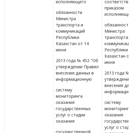
исполняющего
соответствии
приказом
обязанности
исполняющег
Министра
транспорта и
обязанности
коммуникаций
Министра
Республики
транспорта и
Казахстан от 14
коммуникаци
июня
Республики
Казахстан от
2013 года № 452 "Об
июня
утверждении Правил
внесения данных в
2013 года № 
информационную
утверждении 
внесения дан
систему
информацион
мониторинга
оказания
систему
государственных
мониторинга
услуг о стадии
оказания
оказания
государствен
услуг о стади
государственной