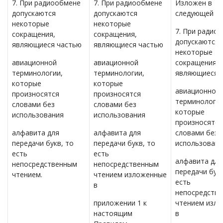
7. При радиообмене
7. При радиообмене
Изложен в
допускаются
допускаются
следующей ре
некоторые
некоторые
7. При радио
сокращения,
сокращения,
допускаются
являющиеся частью
являющиеся частью
некоторые
авиационной
авиационной
сокращения,
терминологии,
терминологии,
являющиеся 
которые
которые
авиационной
произносятся
произносятся
терминологии
словами без
словами без
которые
использования
использования
произносятся
алфавита для
алфавита для
словами без
передачи букв, то
передачи букв, то
использовани
есть
есть
алфавита для
непосредственным
непосредственным
передачи букв
чтением.
чтением изложенные
есть
в
непосредств
приложении 1 к
чтением изл
настоящим
в