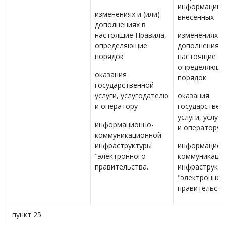
информацию 
изменениях и (или)
внесенных
дополнениях в
настоящие Правила,
изменениях и 
определяющие
дополнениях 
порядок
настоящие Пр
определяющи
оказания
порядок
государственной
услуги, услугодателю
оказания
и оператору
государствен
услуги, услуг
информационно-
и оператору
коммуникационной
инфраструктуры
информацион
"электронного
коммуникаци
правительства.
инфраструкт
"электронног
правительств
пункт 25