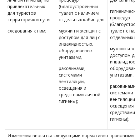
привлекательных
(благоустроенный
гигиенически
для туристов
туалет с наличием
процедур
территориях и пути
отдельных кабин для
(благоустрое
следования к ним;
мужчин и женщин с
туалет с нал
доступом для лиц с
отдельных ка
инвалидностью,
мужчин и жен
оборудованных
доступом для
унитазами,
инвалидность
раковинами,
оборудованн
системами
унитазами,
вентиляции,
раковинами,
освещения и
системами
средствами личной
вентиляции,
гигиены);
освещения и
средствами л
гигиены);
Изменения вносятся следующими нормативно-правовыми ак