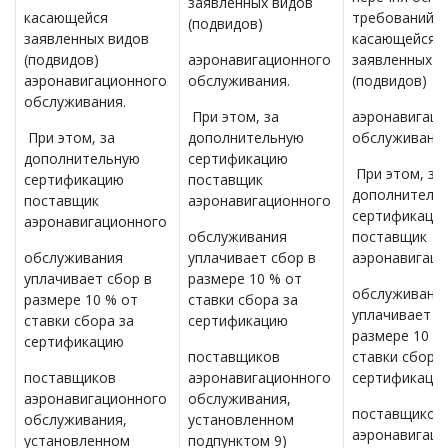
заявленных видов
касающейся
требований, 
(подвидов)
заявленных видов
касающейся
(подвидов)
аэронавигационного
заявленных в
аэронавигационного
обслуживания.
(подвидов)
обслуживания.
При этом, за
аэронавигаци
При этом, за
дополнительную
обслуживания
дополнительную
сертификацию
При этом, за
сертификацию
поставщик
дополнитель
поставщик
аэронавигационного
сертификаци
аэронавигационного
обслуживания
поставщик
обслуживания
уплачивает сбор в
аэронавигаци
уплачивает сбор в
размере 10 % от
обслуживани
размере 10 % от
ставки сбора за
уплачивает с
ставки сбора за
сертификацию
размере 10 %
сертификацию
поставщиков
ставки сбора 
поставщиков
аэронавигационного
сертификаци
аэронавигационного
обслуживания,
поставщиков
обслуживания,
установленном
аэронавигаци
установленном
подпунктом 9)