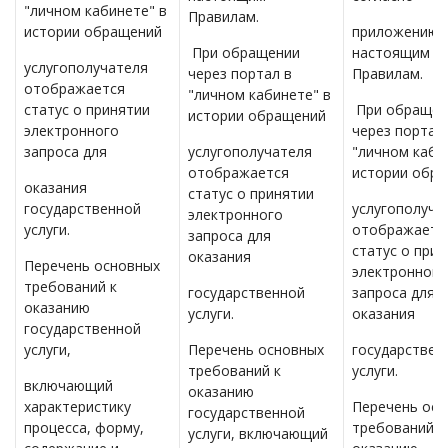
"личном кабинете" в
Правилам.
истории обращений
приложению 2
При обращении
настоящим
услугополучателя
через портал в
Правилам.
отображается
"личном кабинете" в
статус о принятии
При обращен
истории обращений
электронного
через портал
запроса для
услугополучателя
"личном каби
отображается
истории обр
оказания
статус о принятии
государственной
услугополуча
электронного
услуги.
отображаетс
запроса для
статус о при
оказания
Перечень основных
электронного
требований к
государственной
запроса для
оказанию
услуги.
оказания
государственной
услуги,
Перечень основных
государствен
требований к
услуги.
включающий
оказанию
характеристику
Перечень осн
государственной
процесса, форму,
требований к
услуги, включающий