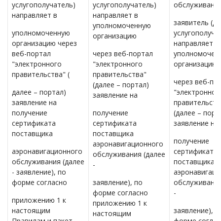
услугополучатель)
услугополучатель)
обслуживани
направляет в
направляет в
заявитель (да
уполномоченную
уполномоченную
услугополуча
организацию
организацию через
направляет в
веб-портал
через веб-портал
уполномочен
"электронного
"электронного
организацию
правительства" (
правительства"
через веб-по
(далее – портал)
далее – портал)
"электронног
заявление на
заявление на
правительств
получение
получение
(далее – порт
сертификата
сертификата
заявление на
поставщика
поставщика
получение
аэронавигационного
аэронавигационного
сертификата
обслуживания (далее
обслуживания (далее
поставщика
-
- заявление), по
аэронавигаци
форме согласно
заявление), по
обслуживания
форме согласно
-
приложению 1 к
приложению 1 к
настоящим
заявление), п
настоящим
Правилам и пакет
форме соглас