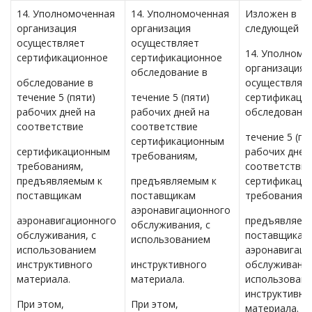
14. Уполномоченная
14. Уполномоченная
Изложен в
организация
организация
следующей ре
осуществляет
осуществляет
14. Уполномо
сертификационное
сертификационное
организация
обследование в
обследование в
осуществляе
течение 5 (пяти)
течение 5 (пяти)
сертификаци
рабочих дней на
рабочих дней на
обследование
соответствие
соответствие
течение 5 (пя
сертификационным
сертификационным
рабочих дней
требованиям,
требованиям,
соответствие
предъявляемым к
предъявляемым к
сертификаци
поставщикам
поставщикам
требованиям,
аэронавигационного
аэронавигационного
предъявляем
обслуживания, с
обслуживания, с
поставщикам
использованием
использованием
аэронавигаци
инструктивного
инструктивного
обслуживания
материала.
материала.
использован
инструктивно
При этом,
При этом,
материала.