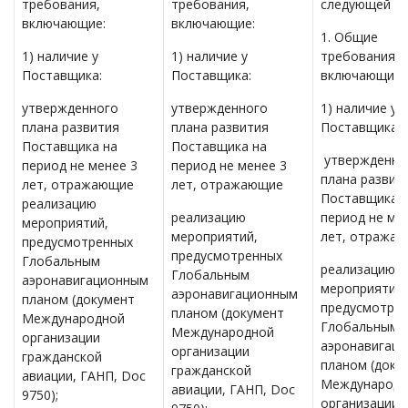
требования,
требования,
следующей ре
включающие:
включающие:
1. Общие
1) наличие у
1) наличие у
требования,
Поставщика:
Поставщика:
включающие:
утвержденного
утвержденного
1) наличие у
плана развития
плана развития
Поставщика:
Поставщика на
Поставщика на
утвержденно
период не менее 3
период не менее 3
плана развит
лет, отражающие
лет, отражающие
Поставщика 
реализацию
реализацию
период не ме
мероприятий,
мероприятий,
лет, отража
предусмотренных
предусмотренных
Глобальным
реализацию
Глобальным
аэронавигационным
мероприятий,
аэронавигационным
планом (документ
предусмотре
планом (документ
Международной
Глобальным
Международной
организации
аэронавигац
организации
гражданской
планом (доку
гражданской
авиации, ГАНП, Doc
Международн
авиации, ГАНП, Doc
9750);
организации