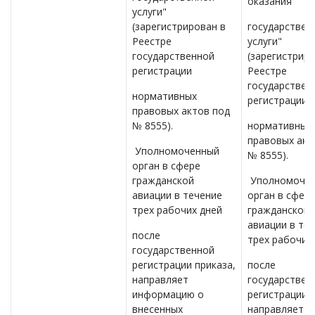
оказания
услуги"
(зарегистрирован в
государствен
Реестре
услуги"
государственной
(зарегистрир
регистрации
Реестре
государствен
нормативных
регистрации
правовых актов под
№ 8555).
нормативных
правовых акт
Уполномоченный
№ 8555).
орган в сфере
гражданской
Уполномоче
авиации в течение
орган в сфер
трех рабочих дней
гражданской
авиации в те
после
трех рабочих
государственной
регистрации приказа,
после
направляет
государствен
информацию о
регистрации п
внесенных
направляет