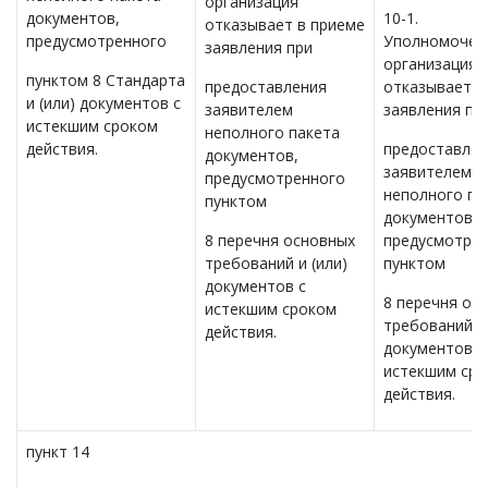
организация
документов,
10-1.
отказывает в приеме
предусмотренного
Уполномочен
заявления при
организация
пунктом 8 Стандарта
предоставления
отказывает в
и (или) документов с
заявителем
заявления пр
истекшим сроком
неполного пакета
действия.
предоставлен
документов,
заявителем
предусмотренного
неполного па
пунктом
документов,
8 перечня основных
предусмотре
требований и (или)
пунктом
документов с
8 перечня ос
истекшим сроком
требований и 
действия.
документов с
истекшим ср
действия.
пункт 14