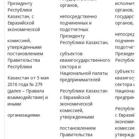
Президенту
исполните
органов,
Республики
органов,
Казахстан, с
непосредственно
государст
Евразийской
подчиненных и
органов,
экономической
подотчетных
непосредс
Президенту
комиссией,
подчиненн
Республики Казахстан,
утвержденными
подотчетн
постановлением
субъектов
Президент
Правительства
квазигосударственного
Республики
Республики
сектора и
субъектов
Национальной палаты
Казахстан от 5 мая
квазигосу
предпринимателей
2016 года № 279
сектора и
(далее – Правила
Республики Казахстан
Националь
взаимодействия) и
с Евразийской
предприни
иными
экономической
Республики
комиссией,
организациями.
с Евразийс
утвержденными
экономиче
постановлением
комиссией,
Правительства
утвержден