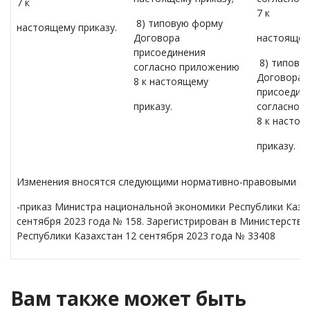
7 к
7 к
8) типовую форму
настоящему приказу.
Договора
настоящему
присоединения
8) типову
согласно приложению
Договора
8 к настоящему
присоедин
приказу.
согласно 
8 к насто
приказу.
Изменения вносятся следующими нормативно-правовыми ак
-приказ Министра национальной экономики Республики Каза
сентября 2023 года № 158. Зарегистрирован в Министерстве
Республики Казахстан 12 сентября 2023 года № 33408
Вам также может быть