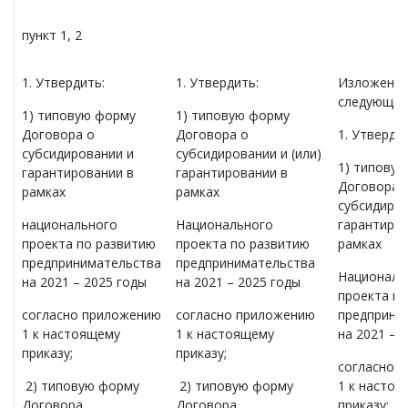
пункт 1, 2
1. Утвердить:
1. Утвердить:
Изложены 
следующей
1) типовую форму
1) типовую форму
Договора о
Договора о
1. Утвердит
субсидировании и
субсидировании и (или)
1) типову
гарантировании в
гарантировании в
Договора 
рамках
рамках
субсидиров
национального
Национального
гарантиров
проекта по развитию
проекта по развитию
рамках
предпринимательства
предпринимательства
Националь
на 2021 – 2025 годы
на 2021 – 2025 годы
проекта п
согласно приложению
согласно приложению
предприни
1 к настоящему
1 к настоящему
на 2021 – 
приказу;
приказу;
согласно 
2) типовую форму
2) типовую форму
1 к насто
Договора
Договора
приказу;