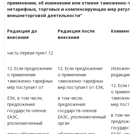
применении, об изменении или отмене таможенно-та
нетарифных, торговых и компенсирующих мер регули
внешнеторговой деятельности"
Редакция до
Редакция после
Коммент
внесения
внесения
часть первая пункт 12
12. Если предложение
12. Если предложение
Изложен в
о применении
о применении
редакции:
таможенно-тарифных
таможенно-тарифных
12. Если п
мер поступает от
мер поступает от ЕЭК,
о примене
ЕЭК, в том числе,
в том числе,
таможенно
предложения
предложения
мер поступ
государств-членов
государств-членов
в том числ
ЕАЭС,
ЕАЭС, уполномоченный
предложен
уполномоченный
орган
государств
орган обеспечивает
обеспечивает его
ЕАЭС, упо