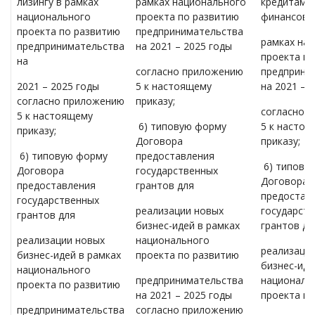
лизингу в рамках
рамках национального
кредитам/
национального
проекта по развитию
финансовом
проекта по развитию
предпринимательства
рамках на
предпринимательства
на 2021 – 2025 годы
проекта п
на
согласно приложению
предприни
2021 – 2025 годы
5 к настоящему
на 2021 – 
согласно приложению
приказу;
согласно 
5 к настоящему
6) типовую форму
5 к насто
приказу;
Договора
приказу;
6) типовую форму
предоставления
6) типову
Договора
государственных
Договора
предоставления
грантов для
предостав
государственных
реализации новых
государст
грантов для
бизнес-идей в рамках
грантов дл
реализации новых
национального
реализаци
бизнес-идей в рамках
проекта по развитию
бизнес-иде
национального
предпринимательства
националь
проекта по развитию
на 2021 – 2025 годы
проекта п
предпринимательства
согласно приложению