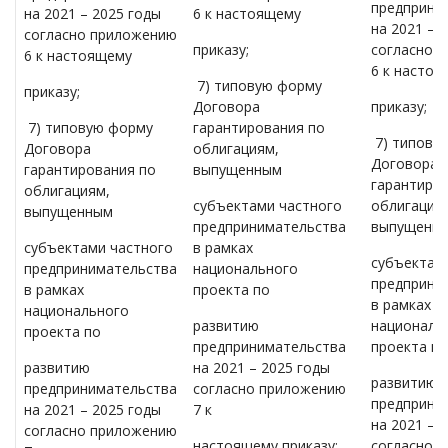
предприни
на 2021 – 2025 годы
6 к настоящему
на 2021 – 
согласно приложению
приказу;
согласно 
6 к настоящему
6 к насто
7) типовую форму
приказу;
Договора
приказу;
7) типовую форму
гарантирования по
7) типову
Договора
облигациям,
Договора
гарантирования по
выпущенным
гарантиро
облигациям,
субъектами частного
облигация
выпущенным
предпринимательства
выпущенн
субъектами частного
в рамках
субъектам
предпринимательства
национального
предприни
в рамках
проекта по
в рамках
национального
развитию
националь
проекта по
предпринимательства
проекта по
развитию
на 2021 – 2025 годы
развитию
предпринимательства
согласно приложению
предприни
на 2021 – 2025 годы
7 к
на 2021 – 
согласно приложению
настоящему приказу;
согласно 