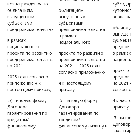
вознаграждения по
субсидиров
облигациям,
облигациям,
купонного
выпущенным
выпущенным
вознаграж
субъектами
субъектами
облигация
предпринимательства
предпринимательства
выпущенн
в рамках
в рамках
субъектам
национального
национального
предприни
проекта по развитию
проекта по развитию
в рамках
предпринимательства
предпринимательства
националь
на 2021 –
на 2021 – 2025 годы
проекта п
согласно приложению
2025 годы согласно
предприни
приложению 4 к
4 к настоящему
на 2021 – 
настоящему приказу;
приказу;
согласно 
5) типовую форму
5) типовую форму
4 к насто
Договора
Договора
приказу;
гарантирования по
гарантирования по
5) типову
кредитам/
кредитам/
Договора
финансовому
финансовому лизингу в
гарантиро