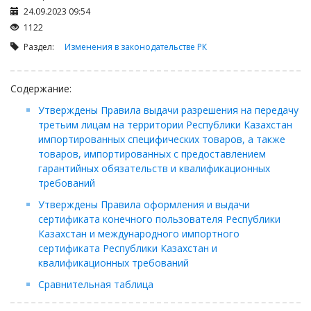
Займы
24.09.2023 09:54
Сбор долгов
1122
Регистрация ТОО
Раздел:
Изменения в законодательстве РК
Проверка государственных органов
Содержание:
Интернет и право
Утверждены Правила выдачи разрешения на передачу
Корпоративные отношения
третьим лицам на территории Республики Казахстан
Государственные закупки
импортированных специфических товаров, а также
товаров, импортированных с предоставлением
Заключение, изменение и расторжение договоров
гарантийных обязательств и квалификационных
Налоги и налогообложение
требований
Новости сервиса
Утверждены Правила оформления и выдачи
сертификата конечного пользователя Республики
Архив
Казахстан и международного импортного
сертификата Республики Казахстан и
квалификационных требований
Сравнительная таблица