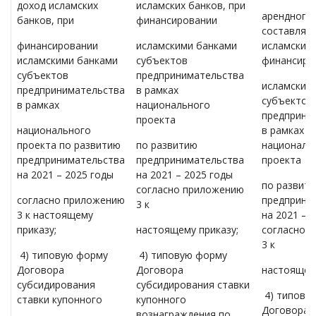
доход исламских
исламских банков, при
арендного
банков, при
финансировании
составляю
финансировании
исламскими банками
исламских 
исламскими банками
субъектов
финансиро
субъектов
предпринимательства
исламским
предпринимательства
в рамках
субъектов
в рамках
национального
предприни
проекта
национального
в рамках
проекта по развитию
по развитию
националь
предпринимательства
предпринимательства
проекта
на 2021 – 2025 годы
на 2021 – 2025 годы
по развит
согласно приложению
согласно приложению
предприни
3 к
3 к настоящему
на 2021 – 
приказу;
настоящему приказу;
согласно 
3 к
4) типовую форму
4) типовую форму
Договора
Договора
настоящему
субсидирования
субсидирования ставки
4) типову
ставки купонного
купонного
Договора
вознаграждения по