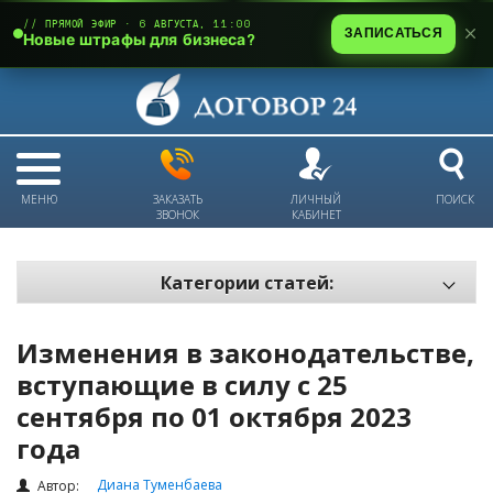
// ПРЯМОЙ ЭФИР · 6 АВГУСТА, 11:00
ЗАПИСАТЬСЯ
Новые штрафы для бизнеса?
МЕНЮ
ЗАКАЗАТЬ
ЛИЧНЫЙ
ПОИСК
ЗВОНОК
КАБИНЕТ
Категории статей:
Все статьи
Изменения в законодательстве,
Электронный документооборот и цифровая подпись
вступающие в силу c 25
Трудовые отношения
сентября по 01 октября 2023
Техника безопасности и охрана труда
года
Изменения в законодательстве РК
Диана Туменбаева
Автор: