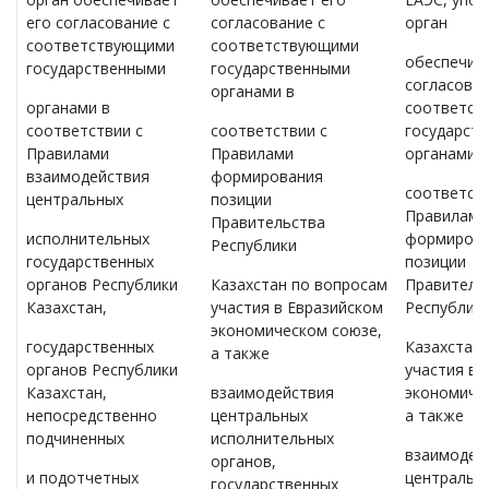
его согласование с
согласование с
орган
соответствующими
соответствующими
обеспечив
государственными
государственными
согласован
органами в
органами в
соответст
соответствии с
соответствии с
государст
Правилами
Правилами
органами в
взаимодействия
формирования
соответств
центральных
позиции
Правилами
Правительства
исполнительных
формиров
Республики
государственных
позиции
органов Республики
Казахстан по вопросам
Правитель
Казахстан,
участия в Евразийском
Республик
экономическом союзе,
государственных
Казахстан
а также
органов Республики
участия в 
Казахстан,
взаимодействия
экономиче
непосредственно
центральных
а также
подчиненных
исполнительных
взаимодей
органов,
и подотчетных
центральн
государственных