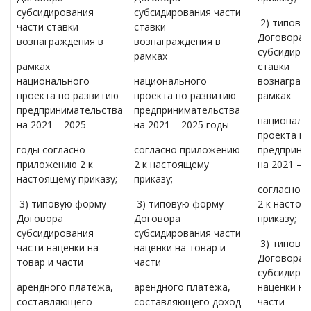
субсидирования
субсидирования части
2) типову
части ставки
ставки
Договора
вознаграждения в
вознаграждения в
субсидиров
рамках
рамках
ставки
национального
национального
вознаграж
проекта по развитию
проекта по развитию
рамках
предпринимательства
предпринимательства
националь
на 2021 – 2025
на 2021 – 2025 годы
проекта п
годы согласно
согласно приложению
предприни
приложению 2 к
2 к настоящему
на 2021 – 
настоящему приказу;
приказу;
согласно 
3) типовую форму
3) типовую форму
2 к насто
Договора
Договора
приказу;
субсидирования
субсидирования части
3) типову
части наценки на
наценки на товар и
Договора
товар и части
части
субсидиров
арендного платежа,
арендного платежа,
наценки на
составляющего
составляющего доход
части