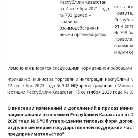
Республики Казахстан
постановл
от 4 октября 2021 года
Правитель
№ 703 (далее –
Республики
Правила
от 4 октяб
взаимодействия) и
№ 703 (дал
иными организациями.
Правила
взаимодейс
иными орг
Изменения вносятся следующими нормативно-правовыми ак
-приказ и.о. Министра торговли и интеграции Республики Ка
12 сентября 2023 года № 342-НҚ. Зарегистрирован в Министе
юстиции Республики Казахстан 15 сентября 2023 года № 334
О внесении изменений и дополнений в приказ Минис
национальной экономики Республики Казахстан от 29
2020 года № 5 "Об утверждении типовых форм договор
отдельным мерам государственной поддержки частн
предпринимательства"