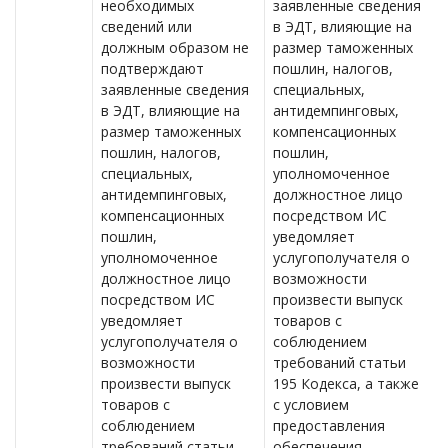
необходимых
заявленные сведения
сведений или
в ЭДТ, влияющие на
должным образом не
размер таможенных
подтверждают
пошлин, налогов,
заявленные сведения
специальных,
в ЭДТ, влияющие на
антидемпинговых,
размер таможенных
компенсационных
пошлин, налогов,
пошлин,
специальных,
уполномоченное
антидемпинговых,
должностное лицо
компенсационных
посредством ИС
пошлин,
уведомляет
уполномоченное
услугополучателя о
должностное лицо
возможности
посредством ИС
произвести выпуск
уведомляет
товаров с
услугополучателя о
соблюдением
возможности
требований статьи
произвести выпуск
195 Кодекса, а также
товаров с
с условием
соблюдением
предоставления
требований статьи
обеспечения