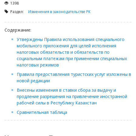
Займы
1398
Сбор долгов
Раздел:
Изменения в законодательстве РК
Регистрация ТОО
Содержание:
Проверка государственных органов
Утверждены Правила использования специального
Интернет и право
мобильного приложения для целей исполнения
Корпоративные отношения
налоговых обязательств и обязательств по
социальным платежам при применении специальных
Государственные закупки
налоговых режимов
Заключение, изменение и расторжение договоров
Правила предоставления туристских услуг изложены в
Налоги и налогообложение
новой редакции
Новости сервиса
Внесены изменения в ставки сбора за выдачу и
продление разрешения на привлечение иностранной
Архив
рабочей силы в Республику Казахстан
Сравнительная таблица