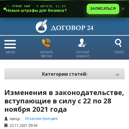
// ПРЯМОЙ ЭФИР · 6 АВГУСТА, 11:00
ЗАПИСАТЬСЯ
Новые штрафы для бизнеса?
МЕНЮ
ЗАКАЗАТЬ
ЛИЧНЫЙ
ПОИСК
ЗВОНОК
КАБИНЕТ
Категории статей:
Все статьи
Изменения в законодательстве,
Электронный документооборот и цифровая подпись
вступающие в силу с 22 по 28
Трудовые отношения
ноября 2021 года
Техника безопасности и охрана труда
Исхакова Ариндия
Автор:
Изменения в законодательстве РК
22.11.2021 09:36