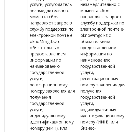
услуги, услугодатель
незамедлительно с
незамедлительно с
момента сбоя
момента сбоя
направляет запрос в
направляет запрос в
службу поддержки по
службу поддержки по
электронной почте e-
электронной почте e-
okno@mgd.kz с
okno@mgd.kz с
обязательным
обязательным
предоставлением
предоставлением
информации по
информации по
наименованию
наименованию
государственной
государственной
услуги,
услуги,
регистрационному
регистрационному
номеру заявления для
номеру заявления для
получения
получения
государственной
государственной
услуги,
услуги,
индивидуальному
индивидуальному
идентификационному
идентификационному
номеру (ИИН), или
номеру (ИИН), или
бизнес-