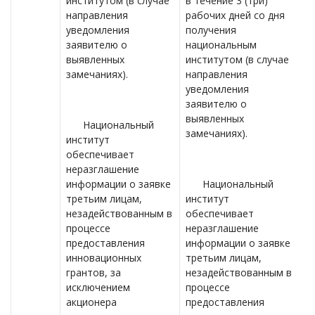
институтом (в случае
в течение 3 (три)
направления
рабочих дней со дня
уведомления
получения
заявителю о
национальным
выявленных
институтом (в случае
замечаниях).
направления
уведомления
заявителю о
выявленных
Национальный
замечаниях).
институт
обеспечивает
неразглашение
информации о заявке
Национальный
третьим лицам,
институт
незадействованным в
обеспечивает
процессе
неразглашение
предоставления
информации о заявке
инновационных
третьим лицам,
грантов, за
незадействованным в
исключением
процессе
акционера
предоставления