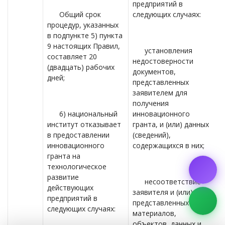
предприятий в
Общий срок
следующих случаях:
процедур, указанных
в подпункте 5) пункта
9 настоящих Правил,
установления
составляет 20
недостоверности
(двадцать) рабочих
документов,
дней;
представленных
заявителем для
получения
6) национальный
инновационного
институт отказывает
гранта, и (или) данных
в предоставлении
(сведений),
инновационного
содержащихся в них;
гранта на
технологическое
развитие
несоответствие
действующих
заявителя и (или)
предприятий в
представленных
следующих случаях:
материалов,
объектов, данных и