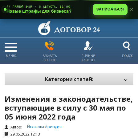
// ПРЯМОЙ ЭФИР · 6 АВГУСТА, 11:00
ЗАПИСАТЬСЯ
Новые штрафы для бизнеса?
МЕНЮ
ЗАКАЗАТЬ
ЛИЧНЫЙ
ПОИСК
ЗВОНОК
КАБИНЕТ
Категории статей:
Все статьи
Изменения в законодательстве,
Электронный документооборот и цифровая подпись
вступающие в силу с 30 мая по
Трудовые отношения
05 июня 2022 года
Техника безопасности и охрана труда
Исхакова Ариндия
Автор:
Изменения в законодательстве РК
29.05.2022 12:13