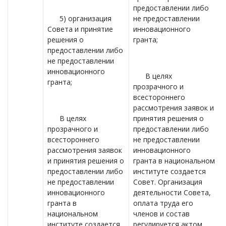
предоставлении либо
5) организация
не предоставлении
Совета и принятие
инновационного
решения о
гранта;
предоставлении либо
не предоставлении
инновационного
В целях
гранта;
прозрачного и
всестороннего
рассмотрения заявок и
В целях
принятия решения о
прозрачного и
предоставлении либо
всестороннего
не предоставлении
рассмотрения заявок
инновационного
и принятия решения о
гранта в национальном
предоставлении либо
институте создается
не предоставлении
Совет. Организация
инновационного
деятельности Совета,
гранта в
оплата труда его
национальном
членов и состав
институте создается
регулируется актом