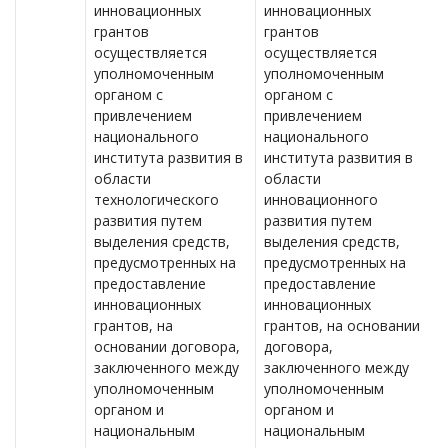
инновационных
инновационных
грантов
грантов
осуществляется
осуществляется
уполномоченным
уполномоченным
органом с
органом с
привлечением
привлечением
национального
национального
института развития в
института развития в
области
области
технологического
инновационного
развития путем
развития путем
выделения средств,
выделения средств,
предусмотренных на
предусмотренных на
предоставление
предоставление
инновационных
инновационных
грантов, на
грантов, на основании
основании договора,
договора,
заключенного между
заключенного между
уполномоченным
уполномоченным
органом и
органом и
национальным
национальным