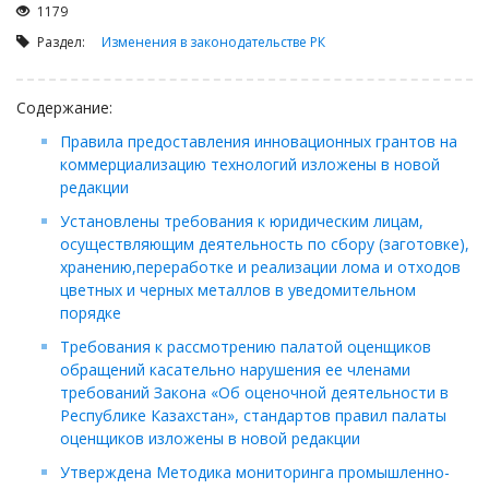
Займы
1179
Сбор долгов
Раздел:
Изменения в законодательстве РК
Регистрация ТОО
Содержание:
Проверка государственных органов
Правила предоставления инновационных грантов на
Интернет и право
коммерциализацию технологий изложены в новой
Корпоративные отношения
редакции
Государственные закупки
Установлены требования к юридическим лицам,
осуществляющим деятельность по сбору (заготовке),
Заключение, изменение и расторжение договоров
хранению,переработке и реализации лома и отходов
Налоги и налогообложение
цветных и черных металлов в уведомительном
порядке
Новости сервиса
Требования к рассмотрению палатой оценщиков
Архив
обращений касательно нарушения ее членами
требований Закона «Об оценочной деятельности в
Республике Казахстан», стандартов правил палаты
оценщиков изложены в новой редакции
Утверждена Методика мониторинга промышленно-