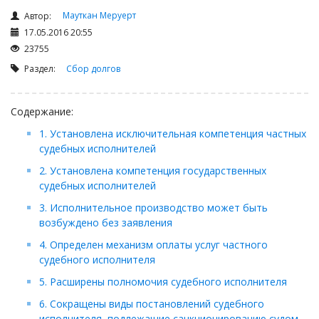
Займы
Мауткан Меруерт
Автор:
Сбор долгов
17.05.2016 20:55
Регистрация ТОО
23755
Раздел:
Сбор долгов
Проверка государственных органов
Интернет и право
Содержание:
Корпоративные отношения
1. Установлена исключительная компетенция частных
Государственные закупки
судебных исполнителей
Заключение, изменение и расторжение договоров
2. Установлена компетенция государственных
Налоги и налогообложение
судебных исполнителей
Новости сервиса
3. Исполнительное производство может быть
возбуждено без заявления
Архив
4. Определен механизм оплаты услуг частного
судебного исполнителя
5. Расширены полномочия судебного исполнителя
6. Сокращены виды постановлений судебного
исполнителя, подлежащие санкционированию судом