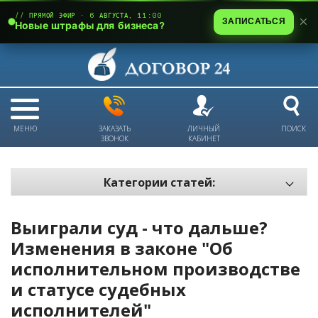
// ПРЯМОЙ ЭФИР · 6 АВГУСТА, 11:00
ЗАПИСАТЬСЯ
Новые штрафы для бизнеса?
МЕНЮ
ЗАКАЗАТЬ
ЛИЧНЫЙ
ПОИСК
ЗВОНОК
КАБИНЕТ
Категории статей:
Все статьи
Выиграли суд - что дальше?
Электронный документооборот и цифровая подпись
Изменения в законе "Об
Трудовые отношения
исполнительном производстве
Техника безопасности и охрана труда
и статусе судебных
Изменения в законодательстве РК
исполнителей"