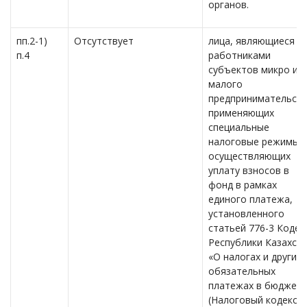
органов.
пп.2-1)
Отсутствует
лица, являющиеся
п.4
работниками
субъектов микро и
малого
предпринимательств
применяющих
специальные
налоговые режимы 
осуществляющих
уплату взносов в
фонд в рамках
единого платежа,
установленного
статьей 776-3 Кодек
Республики Казахст
«О налогах и других
обязательных
платежах в бюджет»
(Налоговый кодекс);