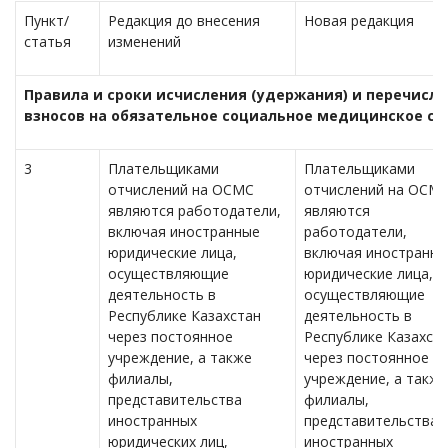
Пункт/
Редакция до внесения
Новая редакция
статья
изменений
Правила и сроки исчисления (удержания) и перечисле
взносов на обязательное социальное медицинское ст
3
Плательщиками
Плательщиками
отчислений на ОСМС
отчислений на ОСМ
являются работодатели,
являются
включая иностранные
работодатели,
юридические лица,
включая иностранны
осуществляющие
юридические лица,
деятельность в
осуществляющие
Республике Казахстан
деятельность в
через постоянное
Республике Казахст
учреждение, а также
через постоянное
филиалы,
учреждение, а также
представительства
филиалы,
иностранных
представительства
юридических лиц,
иностранных