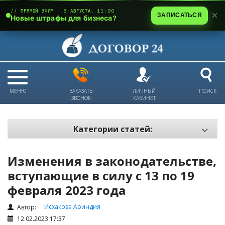
// ПРЯМОЙ ЭФИР · 6 АВГУСТА, 11:00
ЗАПИСАТЬСЯ
Новые штрафы для бизнеса?
МЕНЮ
ЗАКАЗАТЬ
ЛИЧНЫЙ
ПОИСК
ЗВОНОК
КАБИНЕТ
Категории статей:
Все статьи
Изменения в законодательстве,
Электронный документооборот и цифровая подпись
вступающие в силу c 13 по 19
Трудовые отношения
февраля 2023 года
Техника безопасности и охрана труда
Исхакова Ариндия
Автор:
Изменения в законодательстве РК
12.02.2023 17:37