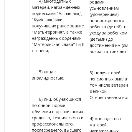
4) многодетных
родами,
матерей, награжденных
усыновлением
подвесками "Алтын алқа",
(удочерением)
"Күміс алқа" или
новорожденного
получивших ранее звание
ребенка (детей), по
"Мать-героиня", а также
уходу за ребенком
награжденных орденами
(детьми) до
"Материнская слава" I и II
достижения им (ими)
степени;
возраста трех лет;
5) лица с
3) получателей
инвалидностью;
пенсионных выплат, 
том числе ветераны
Великой
Отечественной войн
6) лиц, обучающихся
по очной форме
обучения в организациях
среднего, технического и
4) многодетных
профессионального,
матерей,
послесреднего, высшего
награжденных