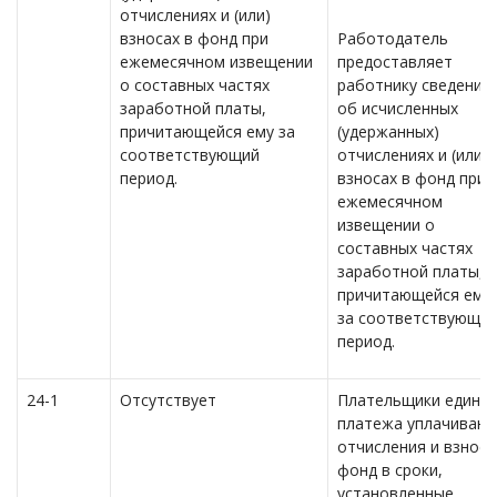
отчислениях и (или)
взносах в фонд при
Работодатель
ежемесячном извещении
предоставляет
о составных частях
работнику сведения
заработной платы,
об исчисленных
причитающейся ему за
(удержанных)
соответствующий
отчислениях и (или)
период.
взносах в фонд при
ежемесячном
извещении о
составных частях
заработной платы,
причитающейся ему
за соответствующи
период.
24-1
Отсутствует
Плательщики едино
платежа уплачиваю
отчисления и взносы
фонд в сроки,
установленные