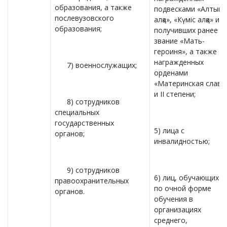
образования, а также
подвесками «Алтын
послевузовского
алқа», «Күміс алқа» ил
образования;
получивших ранее
звание «Мать-
героиня», а также
награжденных
7) военнослужащих;
орденами
«Материнская слава»
и II степени;
8) сотрудников
специальных
государственных
5) лица с
органов;
инвалидностью;
9) сотрудников
6) лиц, обучающихся
правоохранительных
по очной форме
органов.
обучения в
организациях
среднего,