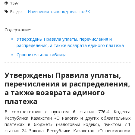
Займы
1897
Сбор долгов
Раздел:
Изменения в законодательстве РК
Регистрация ТОО
Содержание:
Проверка государственных органов
Утверждены Правила уплаты, перечисления и
Интернет и право
распределения, а также возврата единого платежа
Корпоративные отношения
Сравнительная таблица
Государственные закупки
Заключение, изменение и расторжение договоров
Утверждены Правила уплаты,
Налоги и налогообложение
перечисления и распределения,
Новости сервиса
а также возврата единого
Архив
платежа
В соответствии с пунктом 6 статьи 776-4 Кодекса
Республики Казахстан «О налогах и других обязательных
платежах в бюджет» (Налоговый кодекс), пунктом 7-1
статьи 24 Закона Республики Казахстан «О пенсионном