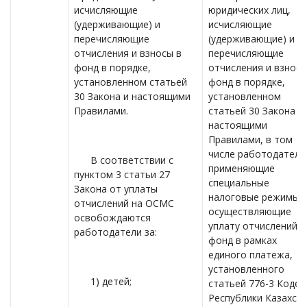
исчисляющие
юридических лиц,
(удерживающие) и
исчисляющие
перечисляющие
(удерживающие) и
отчисления и взносы в
перечисляющие
фонд в порядке,
отчисления и взносы
установленном статьей
фонд в порядке,
30 Закона и настоящими
установленном
Правилами.
статьей 30 Закона и
настоящими
Правилами, в том
числе работодатели
В соответствии с
применяющие
пунктом 3 статьи 27
специальные
Закона от уплаты
налоговые режимы 
отчислений на ОСМС
осуществляющие
освобождаются
уплату отчислений в
работодатели за:
фонд в рамках
единого платежа,
установленного
1) детей;
статьей 776-3 Кодек
Республики Казахст