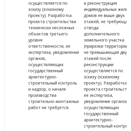
осуществляется по
и реконструкция
эскизу (эскизному
индивидуальных жилых
проекту). Разработка
домов не выше двух
проекта строительства
этажей, не требующая
технически несложных
отвода
объектов третьего
дополнительного
уровня
земельного участка
ответственности, ее
(прирезки территории),
экспертиза, уведомление
не превышающая двух
органов,
этажей после
осуществляющих
реконструкции
государственный
осуществляется по
архитектурно-
эскизу (эскизному
строительный контроль
проекту). Разработка
и надзор, о начале
проекта строительства
производства
ее экспертиза,
строительно-монтажных
уведомление органов,
работ не требуется.
осуществляющих
государственный
архитектурно-
строительный контрол