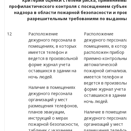
Критерии оценки степени риска, применяемым
профилактического контроля с посещением субъекта
надзора в области пожарной безопасности и прове
разрешительным требованиям по выданны
12
Расположение
Расположение
дежурного персонала в
дежурного персонала 
помещениях, в которых
помещениях, в которы
имеется телефон и
расположен прибор
ведется в произвольной
приемно-контрольный
форме журнал учета
автоматической
оставшихся в здании на
пожарной сигнализаци
ночь людей.
имеется телефон и
ведется в произвольн
Наличие в помещениях
форме журнал учета
дежурного персонала
оставшихся в здании н
организаций у мест
ночь людей.
размещения телефонов,
планов эвакуации,
Наличие в помещениях
инструкций о мерах
дежурного персонала
пожарной безопасности,
организаций у мест
табличек с указанием
размещения телефоно