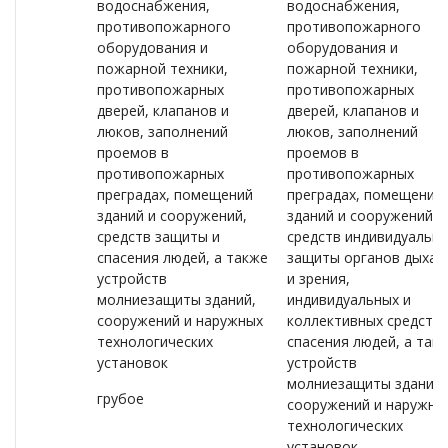
водоснабжения,
водоснабжения,
противопожарного
противопожарного
оборудования и
оборудования и
пожарной техники,
пожарной техники,
противопожарных
противопожарных
дверей, клапанов и
дверей, клапанов и
люков, заполнений
люков, заполнений
проемов в
проемов в
противопожарных
противопожарных
преградах, помещений
преградах, помещений
зданий и сооружений,
зданий и сооружений,
средств защиты и
средств индивидуальн
спасения людей, а также
защиты органов дыхан
устройств
и зрения,
молниезащиты зданий,
индивидуальных и
сооружений и наружных
коллективных средств
технологических
спасения людей, а так
установок
устройств
молниезащиты зданий,
грубое
сооружений и наружны
технологических
установок