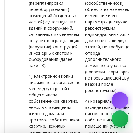
(перепланировки,
(сособственников)
переоборудования)
объекта на намечаемо
помещений (отдельных
изменение и его
частей) существующих
параметры (в случае
зданий и сооружений,
реконструкции
связанных с изменением
индивидуальных жилых
несущих и ограждающих
домов не выше двух
(наружных) конструкций,
этажей, не требующей
инженерных систем и
отвода
оборудования (далее –
дополнительного
пакет 3):
земельного участка
(прирезки территории),
1) электронной копии
не превышающей двух
письменного согласия не
этажей после
менее двух третей от
реконструкции);
общего числа
собственников квартир,
4) нотариально
нежилых помещений
засвидетельствованно
жилого дома или
письменное согласие
протокол собственников
собственников других
квартир, нежилых
помещений (частей
помещений жилого дома
дома), смежных с