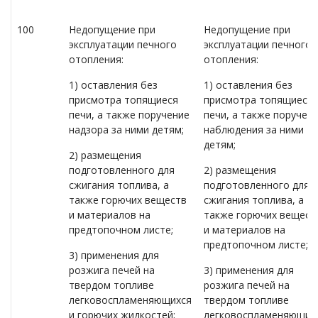
100
Недопущение при
Недопущение при
эксплуатации печного
эксплуатации печного
отопления:
отопления:
1) оставления без
1) оставления без
присмотра топящиеся
присмотра топящиеся
печи, а также поручение
печи, а также поручен
надзора за ними детям;
наблюдения за ними
детям;
2) размещения
подготовленного для
2) размещения
сжигания топлива, а
подготовленного для
также горючих веществ
сжигания топлива, а
и материалов на
также горючих вещест
предтопочном листе;
и материалов на
предтопочном листе;
3) применения для
розжига печей на
3) применения для
твердом топливе
розжига печей на
легковоспламеняющихся
твердом топливе
и горючих жидкостей;
легковоспламеняющих