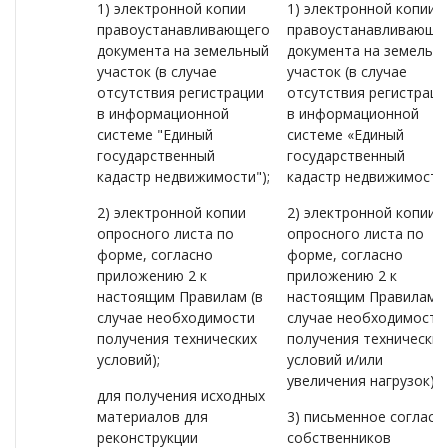
1) электронной копии
1) электронной копии
правоустанавливающего
правоустанавливающе
документа на земельный
документа на земельн
участок (в случае
участок (в случае
отсутствия регистрации
отсутствия регистраци
в информационной
в информационной
системе "Единый
системе «Единый
государственный
государственный
кадастр недвижимости");
кадастр недвижимости»
2) электронной копии
2) электронной копии
опросного листа по
опросного листа по
форме, согласно
форме, согласно
приложению 2 к
приложению 2 к
настоящим Правилам (в
настоящим Правилам (
случае необходимости
случае необходимости
получения технических
получения технических
условий);
условий и/или
увеличения нагрузок);
для получения исходных
материалов для
3) письменное согласи
реконструкции
собственников