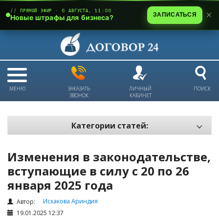
// ПРЯМОЙ ЭФИР · 6 АВГУСТА, 11:00
ЗАПИСАТЬСЯ
Новые штрафы для бизнеса?
МЕНЮ
ЗАКАЗАТЬ
ЛИЧНЫЙ
ПОИСК
ЗВОНОК
КАБИНЕТ
Категории статей:
Все статьи
Изменения в законодательстве,
Электронный документооборот и цифровая подпись
вступающие в силу с 20 по 26
Трудовые отношения
января 2025 года
Техника безопасности и охрана труда
Исхакова Ариндия
Автор:
Изменения в законодательстве РК
19.01.2025 12:37