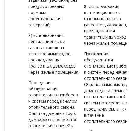
задвижки (заслонки) без
предусмотренных
8) использования
нормами
вентиляционных и
проектирования
газовых каналов в
отверстий;
качестве дымоходов,
прокладывания
9) использования
транзитных дымоходо
вентиляционных и
через жилые помещени
газовых каналов в
качестве дымоходов,
Проведение
прокладывания
обслуживания
транзитных дымоходов
отопительных прибор
через жилые помещения.
и систем перед начало
отопительного сезона.
Проведение
Очистка дымовых труб
обслуживания
дымоходов и элементо
отопительных приборов
отопительных печей и
и систем перед началом
систем непосредствен
отопительного сезона.
перед началом, а такж
Очистка дымовых труб,
в течение
дымоходов и элементов
отопительного сезона.
отопительных печей и