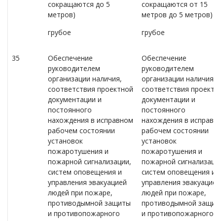
сокращаются до 5
сокращаются от 15
метров)
метров до 5 метров)
грубое
грубое
35
Обеспечение
Обеспечение
руководителем
руководителем
организации наличия,
организации наличия,
соответствия проектной
соответствия проектн
документации и
документации и
постоянного
постоянного
нахождения в исправном
нахождения в исправн
рабочем состоянии
рабочем состоянии
установок
установок
пожаротушения и
пожаротушения и
пожарной сигнализации,
пожарной сигнализаци
систем оповещения и
систем оповещения и
управления эвакуацией
управления эвакуацией
людей при пожаре,
людей при пожаре,
противодымной защиты
противодымной защит
и противопожарного
и противопожарного