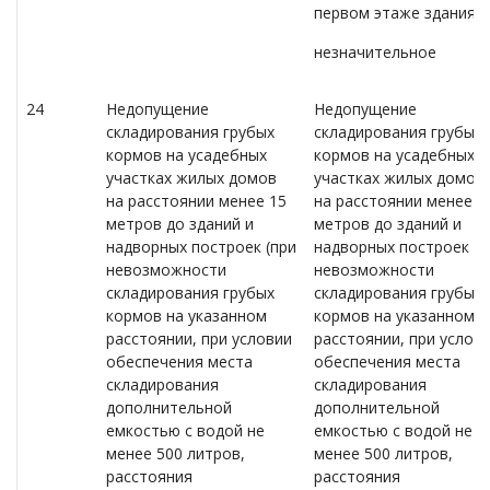
первом этаже здания
незначительное
24
Недопущение
Недопущение
складирования грубых
складирования грубых
кормов на усадебных
кормов на усадебных
участках жилых домов
участках жилых домов
на расстоянии менее 15
на расстоянии менее 1
метров до зданий и
метров до зданий и
надворных построек (при
надворных построек (п
невозможности
невозможности
складирования грубых
складирования грубых
кормов на указанном
кормов на указанном
расстоянии, при условии
расстоянии, при услов
обеспечения места
обеспечения места
складирования
складирования
дополнительной
дополнительной
емкостью с водой не
емкостью с водой не
менее 500 литров,
менее 500 литров,
расстояния
расстояния