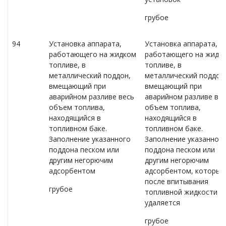
грубое
94
Установка аппарата,
Установка аппарата,
работающего на жидком
работающего на жидк
топливе, в
топливе, в
металлический поддон,
металлический поддон
вмещающий при
вмещающий при
аварийном разливе весь
аварийном разливе ве
объем топлива,
объем топлива,
находящийся в
находящийся в
топливном баке.
топливном баке.
Заполнение указанного
Заполнение указанног
поддона песком или
поддона песком или
другим негорючим
другим негорючим
адсорбентом
адсорбентом, который
после впитывания
грубое
топливной жидкости
удаляется
грубое