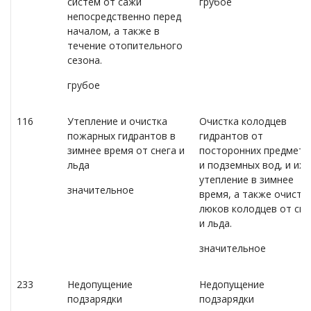
систем от сажи
грубое
непосредственно перед
началом, а также в
течение отопительного
сезона.
грубое
116
Утепление и очистка
Очистка колодцев
пожарных гидрантов в
гидрантов от
зимнее время от снега и
посторонних предмето
льда
и подземных вод, и их
утепление в зимнее
значительное
время, а также очистк
люков колодцев от сне
и льда.
значительное
233
Недопущение
Недопущение
подзарядки
подзарядки