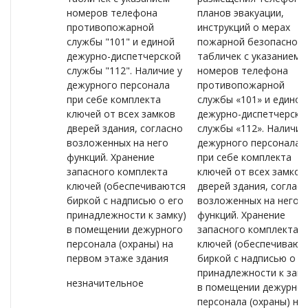
номеров телефона
планов эвакуации,
противопожарной
инструкций о мерах
службы "101" и единой
пожарной безопасност
дежурно-диспетчерской
табличек с указанием
службы "112". Наличие у
номеров телефона
дежурного персонала
противопожарной
при себе комплекта
службы «101» и единой
ключей от всех замков
дежурно-диспетчерско
дверей здания, согласно
службы «112». Наличие
возложенных на него
дежурного персонала
функций. Хранение
при себе комплекта
запасного комплекта
ключей от всех замков
ключей (обеспечиваются
дверей здания, соглас
биркой с надписью о его
возложенных на него
принадлежности к замку)
функций. Хранение
в помещении дежурного
запасного комплекта
персонала (охраны) на
ключей (обеспечивают
первом этаже здания
биркой с надписью о е
принадлежности к замк
незначительное
в помещении дежурног
персонала (охраны) на