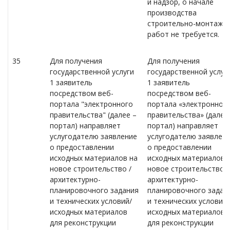
и надзор, о начале
производства
строительно-монтажн
работ не требуется.
35
Для получения
Для получения
государственной услуги
государственной услуг
1 заявитель
1 заявитель
посредством веб-
посредством веб-
портала "электронного
портала «электронног
правительства" (далее –
правительства» (далее 
портал) направляет
портал) направляет
услугодателю заявление
услугодателю заявлен
о предоставлении
о предоставлении
исходных материалов на
исходных материалов 
новое строительство /
новое строительство /
архитектурно-
архитектурно-
планировочного задания
планировочного задан
и технических условий/
и технических условий/
исходных материалов
исходных материалов
для реконструкции
для реконструкции