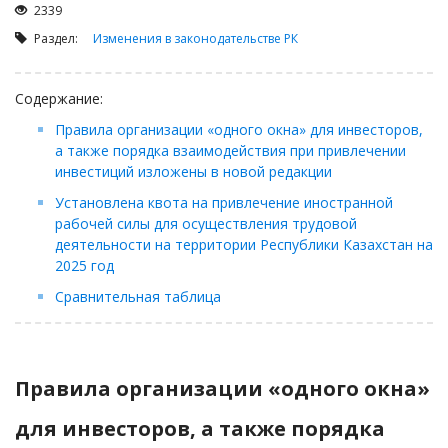
Займы
2339
Сбор долгов
Раздел:
Изменения в законодательстве РК
Регистрация ТОО
Содержание:
Проверка государственных органов
Правила организации «одного окна» для инвесторов,
Интернет и право
а также порядка взаимодействия при привлечении
Корпоративные отношения
инвестиций изложены в новой редакции
Государственные закупки
Установлена квота на привлечение иностранной
рабочей силы для осуществления трудовой
Заключение, изменение и расторжение договоров
деятельности на территории Республики Казахстан на
Налоги и налогообложение
2025 год
Новости сервиса
Сравнительная таблица
Архив
Правила организации «одного окна»
для инвесторов, а также порядка