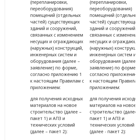
(перепланировки,
(перепланировки,
переоборудования)
переоборудования)
помещений (отдельных
помещений (отдельных
частей) существующих
частей) существующих
зданий и сооружений,
зданий и сооружений,
связанных с изменением
связанных с изменени
несущих и ограждающих
несущих и ограждающи
(наружных) конструкций,
(наружных) конструкци
инженерных систем и
инженерных систем и
оборудования (далее –
оборудования (далее -
заявление) по форме,
заявление) по форме,
согласно приложению 1
согласно приложению 
к настоящим Правилам с
к настоящим Правилам
приложением:
приложением:
для получения исходных
для получения исходны
материалов на новое
материалов на новое
строительство (далее –
строительство (далее -
пакет 1) и АПЗ и
пакет 1) и АПЗ и
технических условий
технических условий
(далее – пакет 2):
(далее - пакет 2):