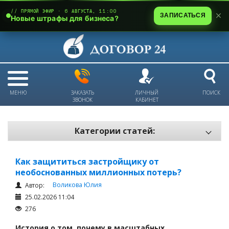
// ПРЯМОЙ ЭФИР · 6 АВГУСТА, 11:00
ЗАПИСАТЬСЯ
Новые штрафы для бизнеса?
МЕНЮ
ЗАКАЗАТЬ
ЛИЧНЫЙ
ПОИСК
ЗВОНОК
КАБИНЕТ
Категории статей:
Все статьи
Как защититься застройщику от
Электронный документооборот и цифровая подпись
необоснованных миллионных потерь?
Трудовые отношения
Воликова Юлия
Автор:
25.02.2026 11:04
Техника безопасности и охрана труда
276
Изменения в законодательстве РК
История о том, почему в масштабных