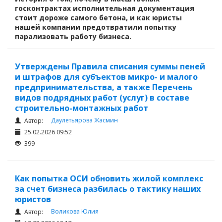
Займы
госконтрактах исполнительная документация
стоит дороже самого бетона, и как юристы
Сбор долгов
нашей компании предотвратили попытку
Регистрация ТОО
парализовать работу бизнеса.
Проверка государственных органов
Интернет и право
Утверждены Правила списания суммы пеней
и штрафов для субъектов микро- и малого
Корпоративные отношения
предпринимательства, а также Перечень
видов подрядных работ (услуг) в составе
Государственные закупки
строительно-монтажных работ
Заключение, изменение и расторжение договоров
Даулетьярова Жасмин
Автор:
Налоги и налогообложение
25.02.2026 09:52
399
Новости сервиса
Архив
Как попытка ОСИ обновить жилой комплекс
за счет бизнеса разбилась о тактику наших
юристов
Воликова Юлия
Автор: