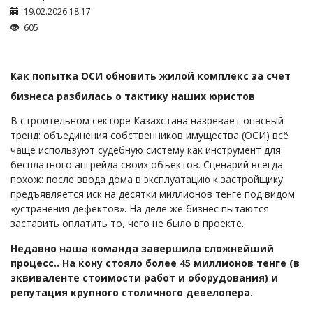
Займы
19.02.2026 18:17
Сбор долгов
605
Регистрация ТОО
Проверка государственных органов
Как попытка ОСИ обновить жилой комплекс за счет
Интернет и право
бизнеса разбилась о тактику наших юристов
Корпоративные отношения
В строительном секторе Казахстана назревает опасный
тренд: объединения собственников имущества (ОСИ) всё
Государственные закупки
чаще используют судебную систему как инструмент для
Заключение, изменение и расторжение договоров
бесплатного апгрейда своих объектов. Сценарий всегда
похож: после ввода дома в эксплуатацию к застройщику
Налоги и налогообложение
предъявляется иск на десятки миллионов тенге под видом
Новости сервиса
«устранения дефектов». На деле же бизнес пытаются
заставить оплатить то, чего не было в проекте.
Архив
Недавно наша команда завершила сложнейший
процесс.. На кону стояло более 45 миллионов тенге (в
эквиваленте стоимости работ и оборудования) и
репутация крупного столичного девелопера.