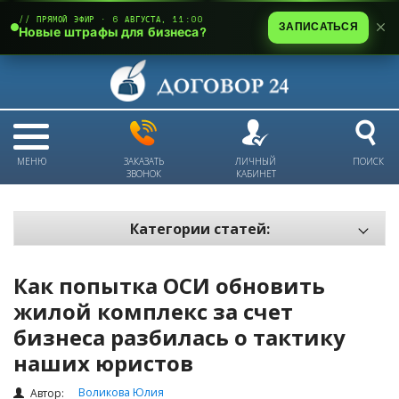
// ПРЯМОЙ ЭФИР · 6 АВГУСТА, 11:00
ЗАПИСАТЬСЯ
Новые штрафы для бизнеса?
МЕНЮ
ЗАКАЗАТЬ
ЛИЧНЫЙ
ПОИСК
ЗВОНОК
КАБИНЕТ
Категории статей:
Все статьи
Как попытка ОСИ обновить
Электронный документооборот и цифровая подпись
жилой комплекс за счет
Трудовые отношения
бизнеса разбилась о тактику
Техника безопасности и охрана труда
наших юристов
Изменения в законодательстве РК
Воликова Юлия
Автор: