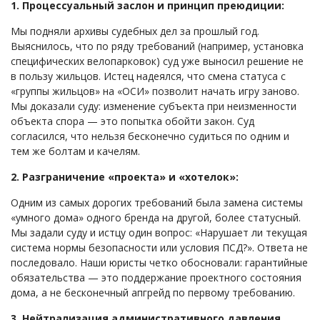
1. Процессуальный заслон и принцип преюдиции:
Мы подняли архивы судебных дел за прошлый год.
Выяснилось, что по ряду требований (например, установка
специфических велопарковок) суд уже выносил решение не
в пользу жильцов. Истец надеялся, что смена статуса с
«группы жильцов» на «ОСИ» позволит начать игру заново.
Мы доказали суду: изменение субъекта при неизменности
объекта спора — это попытка обойти закон. Суд
согласился, что нельзя бесконечно судиться по одним и
тем же болтам и качелям.
2. Разграничение «проекта» и «хотелок»:
Одним из самых дорогих требований была замена системы
«умного дома» одного бренда на другой, более статусный.
Мы задали суду и истцу один вопрос: «Нарушает ли текущая
система нормы безопасности или условия ПСД?». Ответа не
последовало. Наши юристы четко обосновали: гарантийные
обязательства — это поддержание проектного состояния
дома, а не бесконечный апгрейд по первому требованию.
3. Нейтрализация административного давления