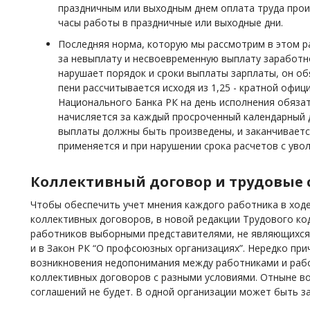
праздничным или выходным днем оплата труда произ
часы работы в праздничные или выходные дни.
Последняя норма, которую мы рассмотрим в этом р
за невыплату и несвоевременную выплату заработно
нарушает порядок и сроки выплаты зарплаты, он об
пени рассчитывается исходя из 1,25 - кратной офи
Национального Банка РК на день исполнения обяза
начисляется за каждый просроченный календарный д
выплаты должны быть произведены, и заканчиваетс
применяется и при нарушении срока расчетов с ув
Коллективный договор и трудовые
Чтобы обеспечить учет мнения каждого работника в ход
коллективных договоров, в новой редакции Трудового ко
работников выборными представителями, не являющихся
и в Закон РК “О профсоюзных организациях”. Нередко пр
возникновения недопонимания между работниками и раб
коллективных договоров с разными условиями. Отныне в
соглашений не будет. В одной организации может быть з