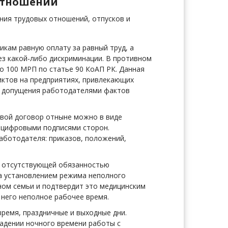
 отношений
ия трудовых отношений, отпусков и
кам равную оплату за равный труд, а
з какой-либо дискриминации. В противном
о 100 МРП по статье 90 КоАП РК. Данная
ктов на предприятиях, привлекающих
е допущения работодателями фактов
овой договор отныне можно в виде
-цифровыми подписями сторон.
аботодателя: приказов, положений,
е отсутствующей обязанностью
за установлением режима неполного
ном семьи и подтвердит это медицинским
 него неполное рабочее время.
ремя, праздничные и выходные дни.
адении ночного времени работы с