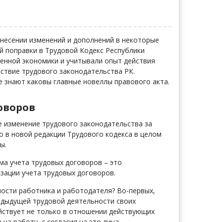
внесении изменений и дополнений в некоторые
й поправки в Трудовой Кодекс Республики
менной экономики и учитывали опыт действия
ствие трудового законодательства РК.
е знают каковы главные новеллы правового акта.
говоров
е изменение трудового законодательства за
то в новой редакции Трудового кодекса в целом
ы.
тема учета трудовых договоров – это
зации учета трудовых договоров.
ности работника и работодателя? Во-первых,
едыдущей трудовой деятельности своих
йствует не только в отношении действующих
на работу, с согласия на это лица,