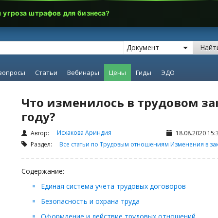
я угроза штрафов для бизнеса?
Найт
вопросы
Статьи
Вебинары
Цены
Гиды
ЭДО
Что изменилось в трудовом за
году?
Исхакова Ариндия
Автор:
18.08.2020 15:
Раздел:
Все статьи по Трудовым отношениям
Изменения в за
Содержание:
Единая система учета трудовых договоров
Безопасность и охрана труда
Оформление и действие трудовых отношений