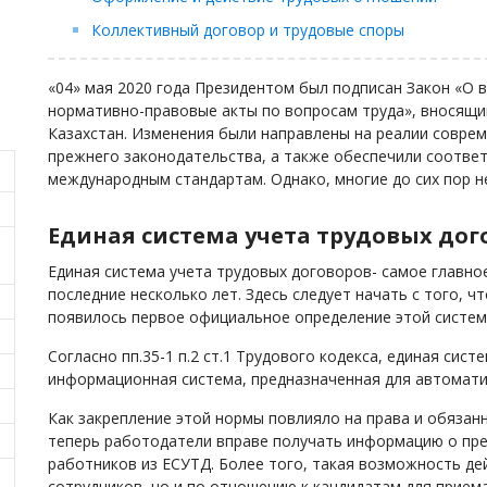
Коллективный договор и трудовые споры
«04» мая 2020 года Президентом был подписан Закон «О 
нормативно-правовые акты по вопросам труда», вносящи
Казахстан. Изменения были направлены на реалии совре
прежнего законодательства, а также обеспечили соответ
международным стандартам. Однако, многие до сих пор н
Единая система учета трудовых до
Единая система учета трудовых договоров- самое главно
последние несколько лет. Здесь следует начать с того, ч
появилось первое официальное определение этой систем
Согласно пп.35-1 п.2 ст.1 Трудового кодекса, единая сис
информационная система, предназначенная для автомати
Как закрепление этой нормы повлияло на права и обязан
теперь работодатели вправе получать информацию о пр
работников из ЕСУТД. Более того, такая возможность де
сотрудников, но и по отношению к кандидатам для приема 