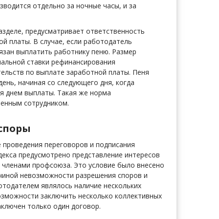
водится отдельно за ночные часы, и за
азделе, предусматривает ответственность
й платы. В случае, если работодатель
язан выплатить работнику пеню. Размер
циальной ставки рефинансирования
тельств по выплате заработной платы. Пеня
ень, начиная со следующего дня, когда
я днем выплаты. Такая же норма
оленным сотрудником.
 споры
е проведения переговоров и подписания
декса предусмотрено представление интересов
 членами профсоюза. Это условие было внесено
ичиной невозможности разрешения споров и
отодателем являлось наличие нескольких
озможности заключить несколько коллективных
аключен только один договор.