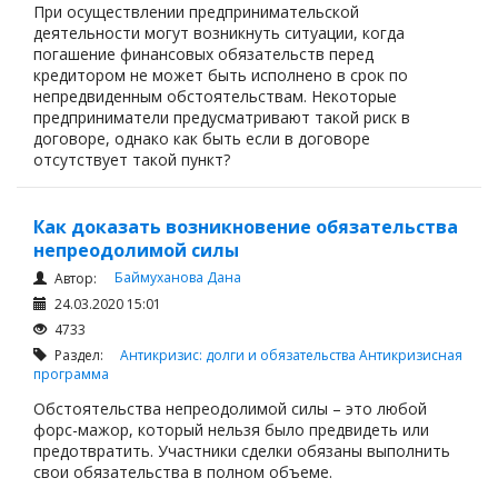
Займы
При осуществлении предпринимательской
деятельности могут возникнуть ситуации, когда
Сбор долгов
погашение финансовых обязательств перед
кредитором не может быть исполнено в срок по
Регистрация ТОО
непредвиденным обстоятельствам. Некоторые
Проверка государственных органов
предприниматели предусматривают такой риск в
договоре, однако как быть если в договоре
Интернет и право
отсутствует такой пункт?
Корпоративные отношения
Государственные закупки
Как доказать возникновение обязательства
непреодолимой силы
Заключение, изменение и расторжение договоров
Баймуханова Дана
Автор:
Налоги и налогообложение
24.03.2020 15:01
Новости сервиса
4733
Раздел:
Антикризис: долги и обязательства
Антикризисная
Архив
программа
Обстоятельства непреодолимой силы – это любой
форс-мажор, который нельзя было предвидеть или
предотвратить. Участники сделки обязаны выполнить
свои обязательства в полном объеме.