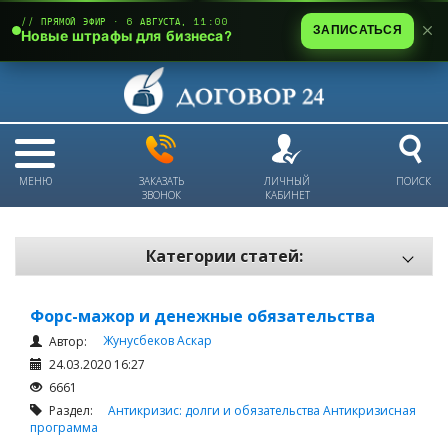
// ПРЯМОЙ ЭФИР · 6 АВГУСТА, 11:00
ЗАПИСАТЬСЯ
Новые штрафы для бизнеса?
МЕНЮ
ЗАКАЗАТЬ
ЛИЧНЫЙ
ПОИСК
ЗВОНОК
КАБИНЕТ
Категории статей:
Все статьи
Форс-мажор и денежные обязательства
Электронный документооборот и цифровая подпись
Жунусбеков Аскар
Автор:
Трудовые отношения
24.03.2020 16:27
Техника безопасности и охрана труда
6661
Раздел:
Антикризис: долги и обязательства
Антикризисная
Изменения в законодательстве РК
программа