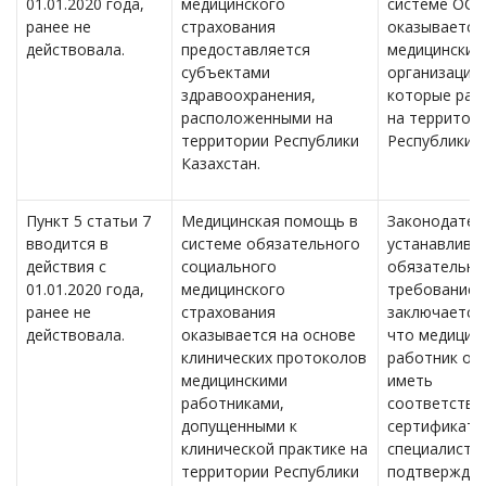
01.01.2020 года,
медицинского
системе ОС
ранее не
страхования
оказывается
действовала.
предоставляется
медицинским
субъектами
организация
здравоохранения,
которые рас
расположенными на
на территор
территории Республики
Республики К
Казахстан.
Пункт 5 статьи 7
Медицинская помощь в
Законодател
вводится в
системе обязательного
устанавлива
действия с
социального
обязательно
01.01.2020 года,
медицинского
требование,
ранее не
страхования
заключается 
действовала.
оказывается на основе
что медицин
клинических протоколов
работник об
медицинскими
иметь
работниками,
соответств
допущенными к
сертификат
клинической практике на
специалиста
территории Республики
подтверждае