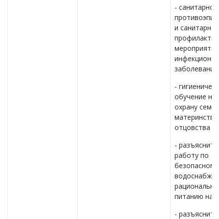
- санитарно-
противоэпид
и санитарно-
профилактич
мероприятия
инфекционн
заболеваний
- гигиеничес
обучение нас
охрану семьи
материнства
отцовства и 
- разъяснит
работу по
безопасному
водоснабжен
рационально
питанию нас
- разъяснит