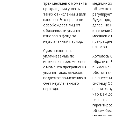
трех месяцев с момента
медицинская
прекращения уплаты
объем кото
таких отчислений и (или)
регулируетс
взносов. Это право не
будет продо
освобождает лиц от
далее, но не
обязанности уплаты
в течение 3 (
взносов в фонд за
месяцев с м
неуплаченный период.
прекращения
взносов.
Суммы взносов,
уплачиваемые по
Хотелось бы
истечении трех месяцев
обратить Ва
с момента прекращения
внимание на
уплаты таких взносов,
обстоятельс
подлежат зачислению в
не внесение 
счет неуплаченного
систему ОСМ
периода.
препятствует
что Вам дол
оказать
гарантирова
объем беспл
медицинской