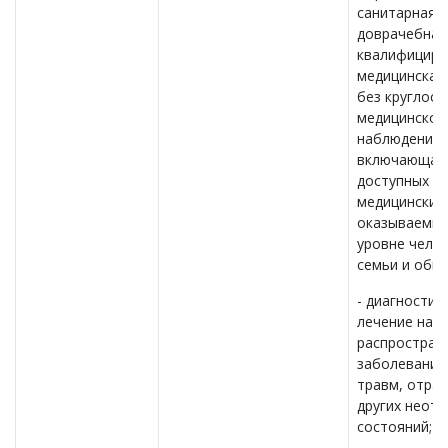
санитарная 
доврачебная
квалифициро
медицинская
без круглосу
медицинског
наблюдения,
включающая 
доступных
медицинских 
оказываемых
уровне челов
семьи и общ
- диагностику
лечение наи
распростран
заболеваний,
травм, отрав
других неот
состояний;