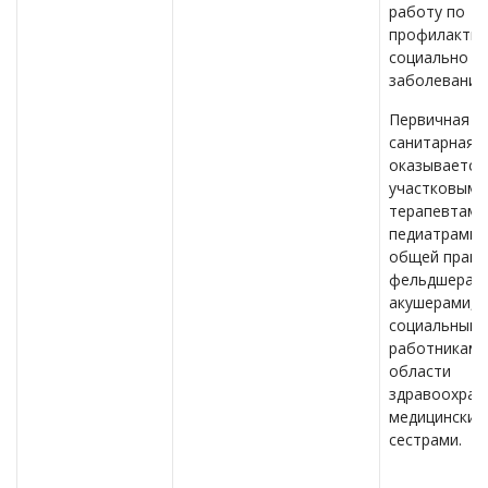
работу по
профилактик
социально з
заболеваний
Первичная м
санитарная 
оказывается
участковыми
терапевтами
педиатрами,
общей практ
фельдшерам
акушерами,
социальным
работниками
области
здравоохран
медицинским
сестрами.