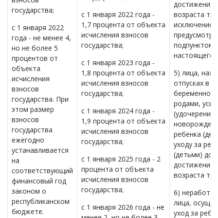
достижения и
государства;
с 1 января 2022 года -
возраста тре
1,7 процента от объекта
исключением
с 1 января 2022
исчисления взносов
предусмотре
года - не менее 4,
государства;
подпунктом 
но не более 5
настоящего п
процентов от
с 1 января 2023 года -
объекта
1,8 процента от объекта
5) лица, нах
исчисления
исчисления взносов
отпусках в св
взносов
государства;
беременност
государства. При
родами, усы
этом размер
с 1 января 2024 года -
(удочерение
взносов
1,9 процента от объекта
новорожден
государства
исчисления взносов
ребенка (дет
ежегодно
государства;
уходу за реб
устанавливается
(детьми) до
с 1 января 2025 года - 2
на
достижения и
процента от объекта
соответствующий
возраста тре
исчисления взносов
финансовый год
государства;
законом о
6) неработа
республиканском
лица, осуще
с 1 января 2026 года - не
бюджете.
уход за ребе
менее 2, но не более 3