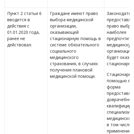
Пункт 2 статьи 6
Граждане имеют право
Законодател
вводится в
выбора медицинской
предоставля
действия с
организации,
право выбра
01.01.2020 года,
оказывающей
наиболее
ранее не
стационарную помощь в
предпочтите
действовал.
системе обязательного
медицинскую
социального
организацию
медицинского
будет оказы
страхования, в случаях
стационарну
получения плановой
Стационарно
медицинской помощи.
помощью яв
форма
предоставле
доврачебной
квалифициро
специализир
медицинской
в том числе 
применение