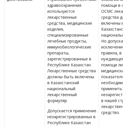
здравоохранения
помощи в си
используются
ОСМС лекар
лекарственные
средства до
средства, медицинские
включены в
изделия,
Казахстанск
специализированные
национальны
лечебные продукты,
Но допускает
иммунобиологические
исключение и
препараты,
правила, в с
зарегистрированные в
нуждающему
Республике Казахстан.
помощи лицу
Лекарственные средства
медицинским
должны быть включены
показателям
в Казахстанский
необходимо
национальный
применить
лекарственный
незарегистр
формуляр.
в нашей стра
лекарственн
Допускается применение
средство.
незарегистрированных в
Республике Казахстан