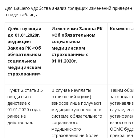
Для Вашего удобства анализ грядущих изменений приведен
в виде таблицы:
Действующая
Изменения Закона РК
Комментар
до 01.01.2020г.
«Об обязательном
редакция
социальном
Закона РК «Об
медицинском
обязательном
страховании» с
социальном
01.01.2020г.
медицинском
страховании»
Пункт 2 статьи 5
В случае неуплаты
Таким образ
вводится в
отчислений и (или)
законодател
действие с
взносов лица получают
устанавливае
01.01.2020 года,
медицинскую помощь в
случае, если
ранее не
системе обязательного
установленн
действовал.
социального
взносов в си
медицинского
ОСМС будет
страхования не более
прекращена,