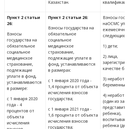
Казахстан.
квалификаци
Пункт 2 статьи
Пункт 2 статьи 26:
Взносы госу
26:
наОСМС упл
Взносы государства на
ежемесячно,
Взносы
обязательное
следующих л
государства на
социальное
обязательное
медицинское
1) дети;
социальное
страхование,
2) лица,
медицинское
подлежащие уплате в
зарегистрир
страхование,
фонд, устанавливаются
качестве бе
подлежащие
в размерах:
уплате в фонд,
3) неработа
с 1 января 2020 года -
устанавливаются
беременные 
1,4 процента от объекта
в размере:
исчисления взносов
4) неработа
с 1 января 2020
государства;
(один из зак
года - 4
представите
с 1 января 2021 года -
процентов от
ребенка),
1,6 процента от объекта
объекта
воспитываю
исчисления взносов
исчисления
ребенка (дет
государства;
взносов