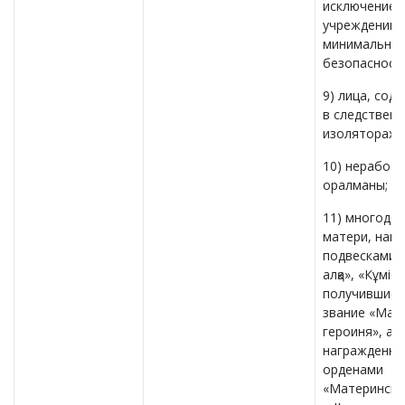
исключением
учреждений
минимально
безопасности
9) лица, сод
в следствен
изоляторах;
10) неработ
оралманы;
11) многоде
матери, наг
подвесками 
алқа», «Кұміса
получившие 
звание «Мат
героиня», а 
награжденны
орденами
«Материнская