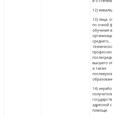
и II степени;
12) инвалиды
13) лица, о
по очной фо
обучения в
организация
среднего,
технического
профессиона
послесреднег
высшего обр
а также
послевузовс
образования
14) неработ
получатели
государстве
адресной со
помощи.