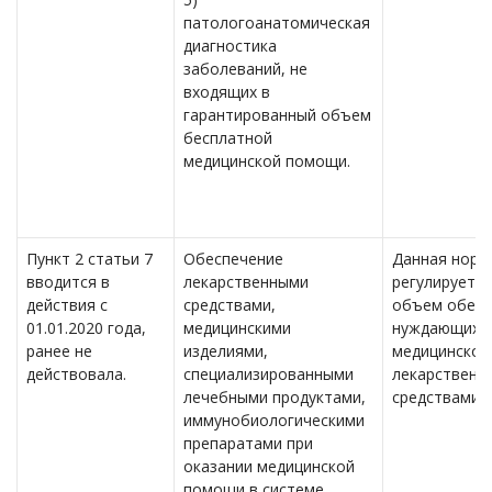
патологоанатомическая
диагностика
заболеваний, не
входящих в
гарантированный объем
бесплатной
медицинской помощи.
Пункт 2 статьи 7
Обеспечение
Данная норм
вводится в
лекарственными
регулирует п
действия с
средствами,
объем обесп
01.01.2020 года,
медицинскими
нуждающихся
ранее не
изделиями,
медицинско
действовала.
специализированными
лекарственн
лечебными продуктами,
средствами.
иммунобиологическими
препаратами при
оказании медицинской
помощи в системе