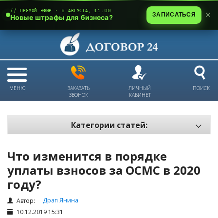
// ПРЯМОЙ ЭФИР · 6 АВГУСТА, 11:00
ЗАПИСАТЬСЯ
Новые штрафы для бизнеса?
МЕНЮ
ЗАКАЗАТЬ
ЛИЧНЫЙ
ПОИСК
ЗВОНОК
КАБИНЕТ
Категории статей:
Все статьи
Что изменится в порядке
Электронный документооборот и цифровая подпись
уплаты взносов за ОСМС в 2020
Трудовые отношения
году?
Техника безопасности и охрана труда
Драп Янина
Автор:
Изменения в законодательстве РК
10.12.2019 15:31