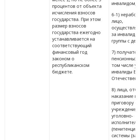
инвалидом;
процентов от объекта
исчисления взносов
6-1) нерабо
государства. При этом
лицо,
размер взносов
осуществляю
государства ежегодно
за инвалидо
устанавливается на
группы с дет
соответствующий
финансовый год
7) получател
законом о
пенсионных в
республиканском
том числе уч
бюджете.
инвалиды Ве
Отечественн
8) лица, от
наказание по
приговору су
учреждениях
уголовно-
исполнитель
(пенитенциа
системы (за