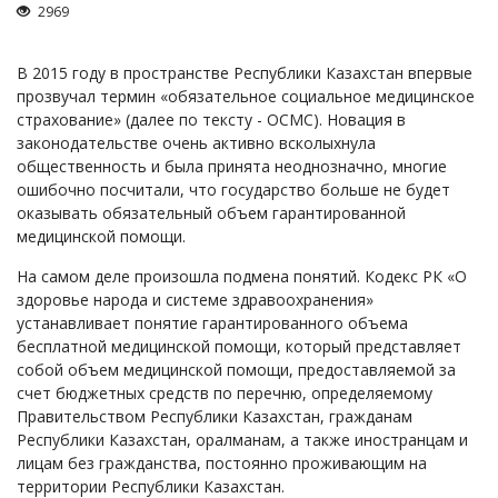
Займы
2969
Сбор долгов
В 2015 году в пространстве Республики Казахстан впервые
Регистрация ТОО
прозвучал термин «обязательное социальное медицинское
Проверка государственных органов
страхование» (далее по тексту - ОСМС). Новация в
законодательстве очень активно всколыхнула
Интернет и право
общественность и была принята неоднозначно, многие
Корпоративные отношения
ошибочно посчитали, что государство больше не будет
оказывать обязательный объем гарантированной
Государственные закупки
медицинской помощи.
Заключение, изменение и расторжение договоров
На самом деле произошла подмена понятий. Кодекс РК «О
Налоги и налогообложение
здоровье народа и системе здравоохранения»
устанавливает понятие гарантированного объема
Новости сервиса
бесплатной медицинской помощи, который представляет
Архив
собой объем медицинской помощи, предоставляемой за
счет бюджетных средств по перечню, определяемому
Правительством Республики Казахстан, гражданам
Республики Казахстан, оралманам, а также иностранцам и
лицам без гражданства, постоянно проживающим на
территории Республики Казахстан.