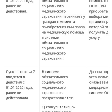
01.01.2020 года,
обязательного
помощь в си
ранее не
социального
ОСМС Вы
действовал.
медицинского
приобретает
страхования возникает у
выбора меди
граждан с момента
организации,
приобретения ими права
которой пла
на медицинскую помощь
получать да
в системе
услугу.
обязательного
социального
медицинского
страхования.
Пункт 1 статьи 7
В системе
Данная норм
вводится в
обязательного
устанавлива
действия с
социального
оказываемо
01.01.2020 года,
медицинского
медицинской
ранее не
страхования
системе ОСМ
действовала.
предоставляются:
1) консультативно-