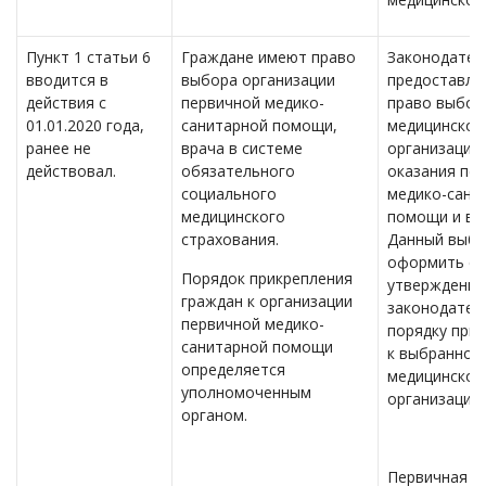
Пункт 1 статьи 6
Граждане имеют право
Законодател
вводится в
выбора организации
предоставля
действия с
первичной медико-
право выбор
01.01.2020 года,
санитарной помощи,
медицинской
ранее не
врача в системе
организации
действовал.
обязательного
оказания пе
социального
медико-сани
медицинского
помощи и вр
страхования.
Данный выб
оформить со
Порядок прикрепления
утвержденн
граждан к организации
законодател
первичной медико-
порядку при
санитарной помощи
к выбранной
определяется
медицинской
уполномоченным
организации 
органом.
Первичная м