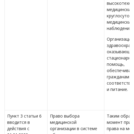
высокотехно
медицинских 
круглосуточ
медицинским
наблюдением
Организации
здравоохран
оказывающи
стационарну
помощь,
обеспечива
гражданам
соответству
и питание.
Пункт 3 статьи 6
Право выбора
Таким образ
вводится в
медицинской
момент прио
действия с
организации в системе
права на ме